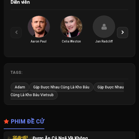
Diễn viên
Aaron Paul
Celia Weston
Jan Radcliff
Jeff Da
TAGS:
Adam
Gặp Được Nhau Cũng Là Kho Báu
Gặp Được Nhau
Cũng Là Kho Báu Vietsub
PHIM ĐỀ CỬ
Được Ăn Cả Ngã Về Không