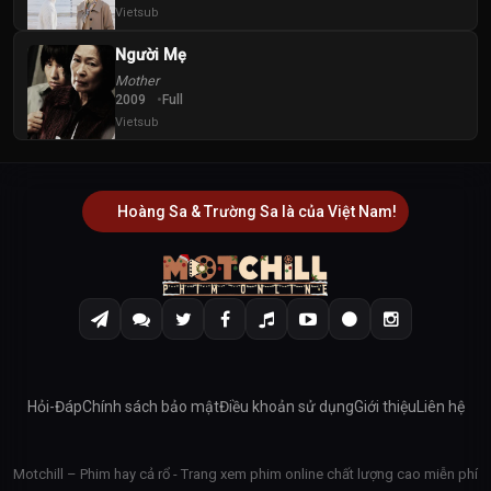
Vietsub
Người Mẹ
Mother
2009
Full
Vietsub
Hoàng Sa & Trường Sa là của Việt Nam!
Hỏi-Đáp
Chính sách bảo mật
Điều khoản sử dụng
Giới thiệu
Liên hệ
Motchill – Phim hay cả rổ - Trang xem phim online chất lượng cao miễn phí