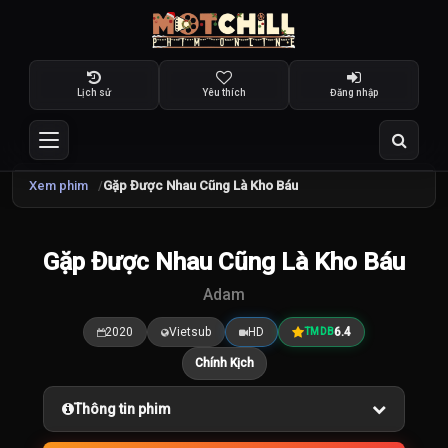
Lịch sử
Yêu thích
Đăng nhập
Xem phim
Gặp Được Nhau Cũng Là Kho Báu
TRAILER
Gặp Được Nhau Cũng Là Kho Báu
6.4
/10
Adam
2020
Vietsub
HD
6.4
TMDB
Chính Kịch
Thông tin phim