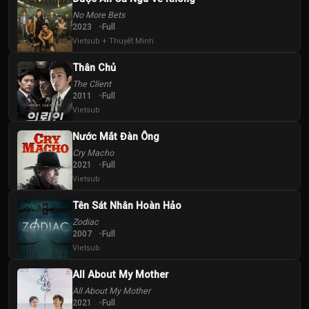
No More Bets
2023
Full
Vietsub + Thuyết Minh
Thân Chủ
The Client
2011
Full
Vietsub
Nước Mắt Đàn Ông
Cry Macho
2021
Full
Vietsub
Tên Sát Nhân Hoàn Hảo
Zodiac
2007
Full
Vietsub
All About My Mother
All About My Mother
2021
Full