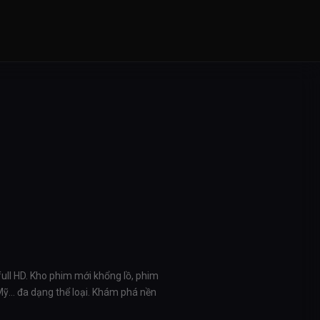
full HD. Kho phim mới khổng lồ, phim
 Mỹ… đa dạng thể loại. Khám phá nền