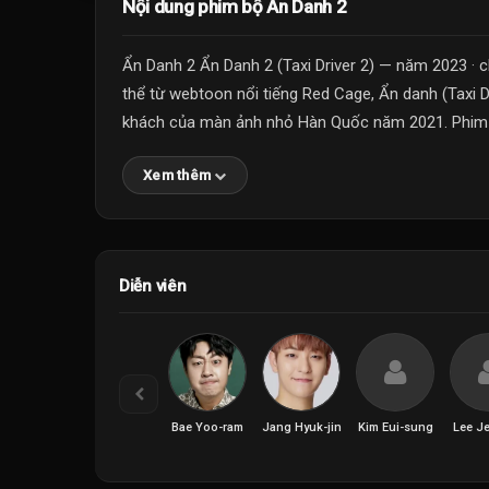
Nội dung phim bộ Ẩn Danh 2
Ẩn Danh 2 Ẩn Danh 2 (Taxi Driver 2) — năm 2023 · 
thể từ webtoon nổi tiếng Red Cage, Ẩn danh (Taxi D
khách của màn ảnh nhỏ Hàn Quốc năm 2021. Phim 
Xem thêm
Diễn viên
Bae Yoo-ram
Jang Hyuk-jin
Kim Eui-sung
Lee J