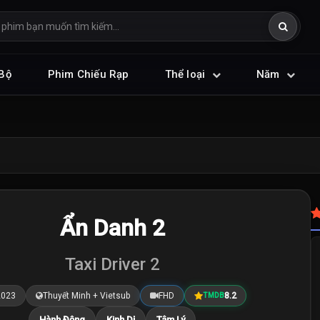
Bộ
Phim Chiếu Rạp
Thể loại
Năm
Ẩn Danh 2
Taxi Driver 2
2023
Thuyết Minh + Vietsub
FHD
8.2
TMDB
Hành Động
Kinh Dị
Tâm Lý