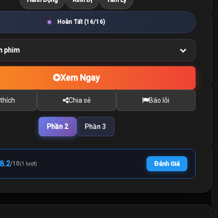
Hoàn Tất (16/16)
n phim
Xem Ngay
thích
Chia sẻ
Báo lỗi
Phần 2
Phần 3
8.2
/
10
Đánh Giá
(1 lượt)