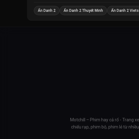
Ẩn Danh 2
Ẩn Danh 2 Thuyết Minh
Ẩn Danh 2 Viet
Motchill – Phim hay cả rổ - Trang x
chiếu rạp, phim bộ, phim lẻ từ nhi