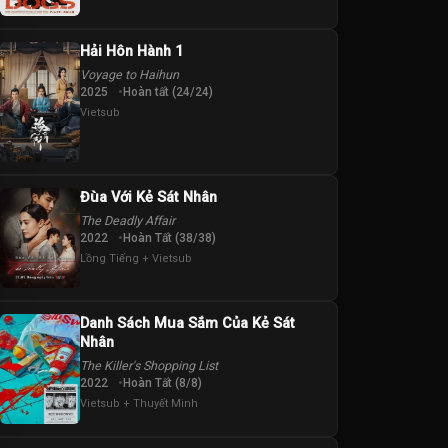
Hải Hôn Hành 1
Voyage to Haihun
2025
Hoàn tất (24/24)
Vietsub
Đùa Với Kẻ Sát Nhân
The Deadly Affair
2022
Hoàn Tất (38/38)
Lồng Tiếng + Vietsub
Danh Sách Mua Sắm Của Kẻ Sát
Nhân
The Killer's Shopping List
2022
Hoàn Tất (8/8)
Vietsub + Thuyết Minh