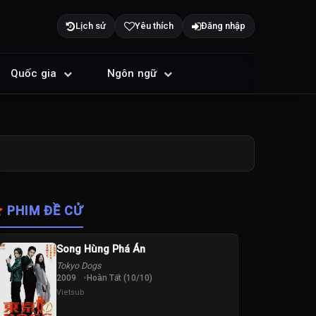
Lịch sử
Yêu thích
Đăng nhập
Quốc gia
Ngôn ngữ
PHIM ĐỀ CỬ
Song Hùng Phá Án
Tokyo Dogs
2009
Hoàn Tất (10/10)
Vietsub