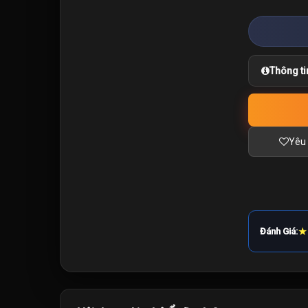
Thông ti
Yêu 
★
Đánh Giá: