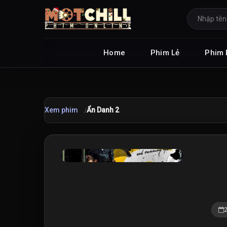
Home
Phim Lẻ
Phim 
Xem phim
Ẩn Danh 2
★
8.2
/10