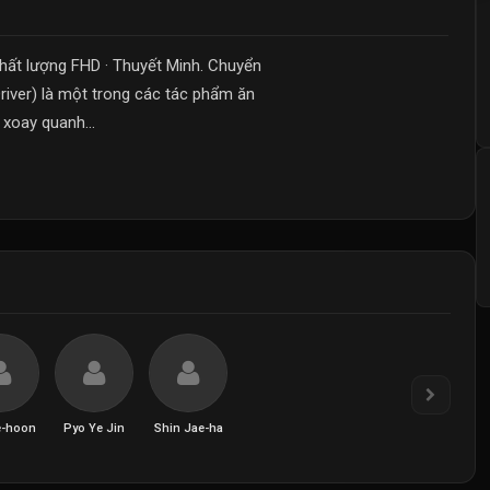
chất lượng FHD · Thuyết Minh. Chuyển
river) là một trong các tác phẩm ăn
xoay quanh...
e-hoon
Pyo Ye Jin
Shin Jae-ha