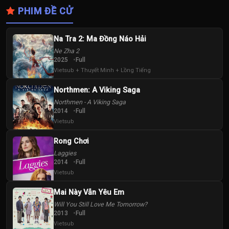
PHIM ĐỀ CỬ
Na Tra 2: Ma Đồng Náo Hải
Ne Zha 2
2025
Full
Vietsub + Thuyết Minh + Lồng Tiếng
Northmen: A Viking Saga
Northmen - A Viking Saga
2014
Full
Vietsub
Rong Chơi
Laggies
2014
Full
Vietsub
Mai Này Vẫn Yêu Em
Will You Still Love Me Tomorrow?
2013
Full
Vietsub