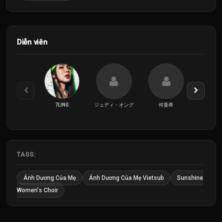
Diễn viên
7LING
ジュディ・オング
何曼希
孫淑
TAGS:
Ánh Dương Của Mẹ
Ánh Dương Của Mẹ Vietsub
Sunshine
Women's Choir