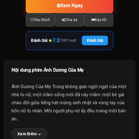
Xem Ngay
Yêu thích
Chia sẻ
Báo lỗi
★
7.2
Đánh Giá:
/
10
Đánh Giá
(7 lượt)
Nội dung phim Ánh Dương Của Mẹ
Ánh Dương Của Mẹ Trong không gian ngột ngạt của một
nhà tù nữ, một mầm sống mới đã nảy mầm: một bé gái
chào đời giữa tiếng hát mừng sinh nhật và vòng tay của
bốn nữ tù nhân. Mỗi người phụ nữ ấy đều mang một bản
án...
Xem thêm