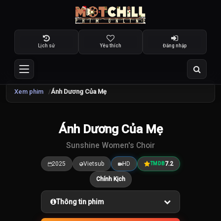
Lịch sử
Yêu thích
Đăng nhập
Xem phim
Ánh Dương Của Mẹ
Ánh Dương Của Mẹ
7.2
/10
Sunshine Women's Choir
2025
Vietsub
HD
7.2
TMDB
Chính Kịch
Thông tin phim