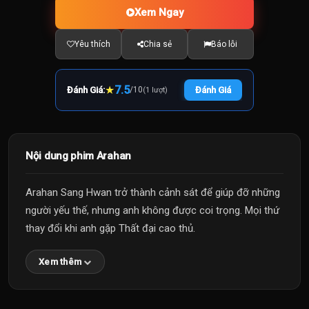
Xem Ngay
Yêu thích
Chia sẻ
Báo lỗi
★
7.5
Đánh Giá:
/
10
Đánh Giá
(1 lượt)
Nội dung phim Arahan
Arahan Sang Hwan trở thành cảnh sát để giúp đỡ những
người yếu thế, nhưng anh không được coi trọng. Mọi thứ
thay đổi khi anh gặp Thất đại cao thủ.
Xem thêm