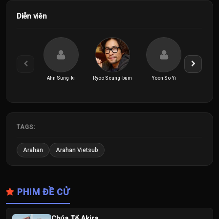
Diễn viên
Ahn Sung-ki
Ryoo Seung-bum
Yoon So Yi
TAGS:
Arahan
Arahan Vietsub
PHIM ĐỀ CỬ
Chúa Tể Akira