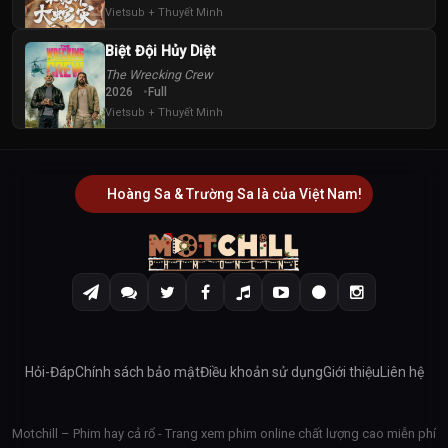
Vietsub + Thuyết Minh
Biệt Đội Hủy Diệt
The Wrecking Crew
2026
Full
Vietsub + Thuyết Minh
Hoàng Sa & Trường Sa là của Việt Nam!
Hỏi-Đáp
Chính sách bảo mật
Điều khoản sử dụng
Giới thiệu
Liên hệ
Motchill – Phim hay cả rổ - Trang xem phim online chất lượng cao miễn phí