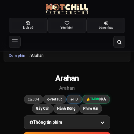
Lịch sử
Yêu thích
Đăng nhập
Xem phim
Arahan
Arahan
7.5
/10
Arahan
2004
Vietsub
HD
N/A
TMDB
Gây Cấn
Hành Động
Phim Hài
Thông tin phim