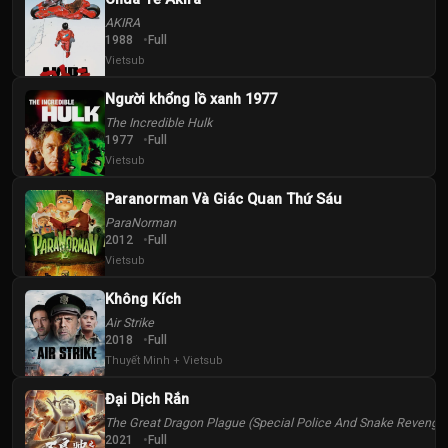
AKIRA
1988
Full
Vietsub
Người khổng lồ xanh 1977
The Incredible Hulk
1977
Full
Vietsub
Paranorman Và Giác Quan Thứ Sáu
ParaNorman
2012
Full
Vietsub
Không Kích
Air Strike
2018
Full
Thuyết Minh + Vietsub
Đại Dịch Rắn
The Great Dragon Plague (Special Police And Snake Revenge
2021
Full