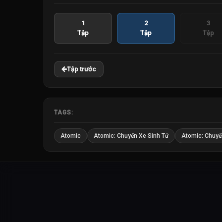
1
2
3
Tập
Tập
Tập
Tập trước
TAGS:
Atomic
Atomic: Chuyến Xe Sinh Tử
Atomic: Chuyế