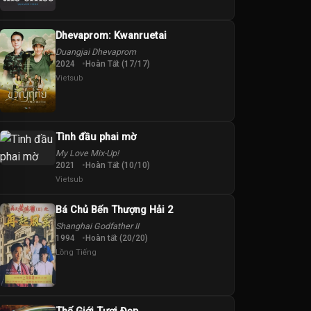
Dhevaprom: Kwanruetai
Duangjai Dhevaprom
2024
Hoàn Tất (17/17)
Vietsub
Tình đầu phai mờ
My Love Mix-Up!
2021
Hoàn Tất (10/10)
Vietsub
Bá Chủ Bến Thượng Hải 2
Shanghai Godfather II
1994
Hoàn tất (20/20)
Lồng Tiếng