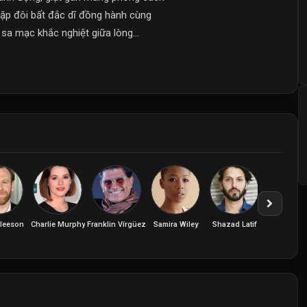
ề cặp đôi bất đắc dĩ đồng hành cùng
sa mạc khắc nghiệt giữa lòng...
Gleeson
Charlie Murphy
Franklin Vírgüez
Samira Wiley
Shazad Latif
Stuart Mar