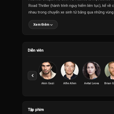
Road Thriller (hành trình nguy hiểm liên tục), kể v
nhau trong chuyến xe sinh tử băng qua những vùng 
Xem thêm
Diễn viên
Akin Gazi
Alfie Allen
Avital Lvova
Brian 
Tập phim