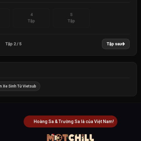
4
5
Tập
Tập
Tập 2 / 5
Tập sau
n Xe Sinh Tử Vietsub
Hoàng Sa & Trường Sa là của Việt Nam!