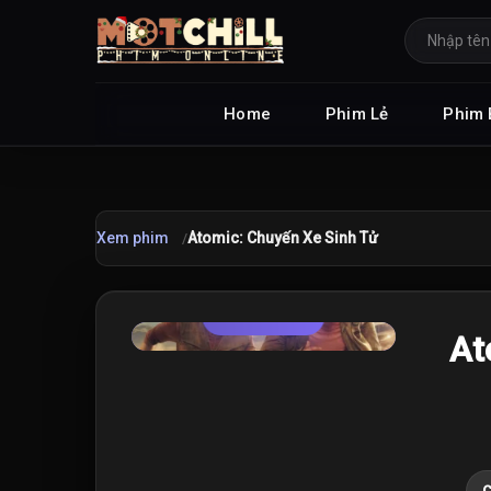
Home
Phim Lẻ
Phim 
Xem phim
Atomic: Chuyến Xe Sinh Tử
TRAILER
★
At
6.1
/10
C