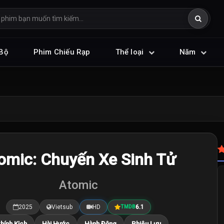
Bộ
Phim Chiếu Rạp
Thể loại
Năm
omic: Chuyến Xe Sinh Tử
Atomic
2025
Vietsub
HD
6.1
TMDB
hính Kịch
Hài Hước
Hành Động
Phiêu Lưu