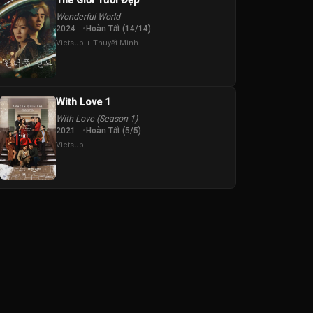
Thế Giới Tươi Đẹp
Wonderful World
2024
Hoàn Tất (14/14)
Vietsub + Thuyết Minh
With Love 1
With Love (Season 1)
2021
Hoàn Tất (5/5)
Vietsub
tin
Vahid Gold