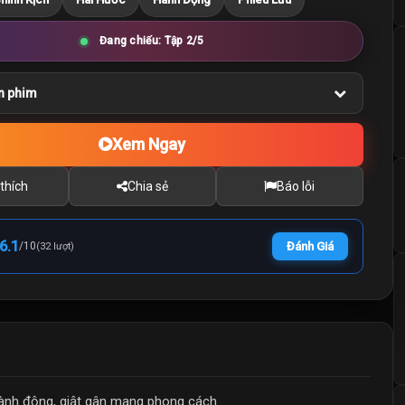
Đang chiếu: Tập 2/5
n phim
Xem Ngay
thích
Chia sẻ
Báo lỗi
6.1
/
10
Đánh Giá
(32 lượt)
hành động, giật gân mang phong cách