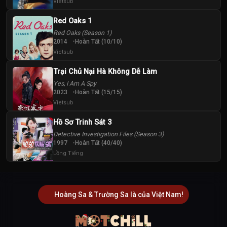
Vietsub
Red Oaks 1
Red Oaks (Season 1)
2014
Hoàn Tất (10/10)
Vietsub
Trại Chủ Nại Hà Không Dễ Làm
Yes, I Am A Spy
2023
Hoàn Tất (15/15)
Vietsub
Hồ Sơ Trinh Sát 3
Detective Investigation Files (Season 3)
1997
Hoàn Tất (40/40)
Lồng Tiếng
Hoàng Sa & Trường Sa là của Việt Nam!