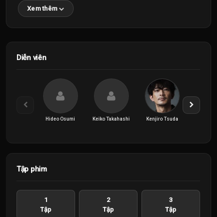
Xem thêm
Diễn viên
Hideo Osumi
Keiko Takahashi
Kenjiro Tsuda
Kirato 
Tập phim
1
2
3
Tập
Tập
Tập