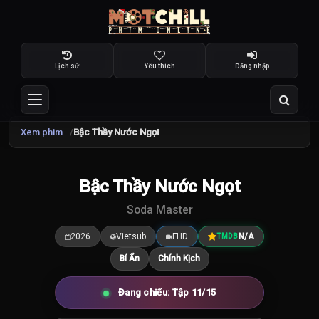
Lịch sử
Yêu thích
Đăng nhập
Xem phim
Bậc Thầy Nước Ngọt
TRAILER
Bậc Thầy Nước Ngọt
7.5
/10
Soda Master
2026
Vietsub
FHD
N/A
TMDB
Bí Ẩn
Chính Kịch
Đang chiếu: Tập 11/15