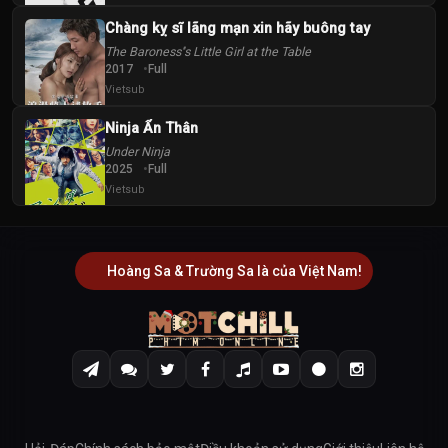
Chàng kỵ sĩ lãng mạn xin hãy buông tay
The Baroness''s Little Girl at the Table
2017
Full
Vietsub
Ninja Ẩn Thân
Under Ninja
2025
Full
Vietsub
Hoàng Sa & Trường Sa là của Việt Nam!