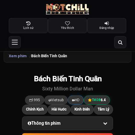
Lịch sử
Yêu thích
Đăng nhập
Xem phim
Bách Biến Tinh Quân
Bách Biến Tinh Quân
6.4
/10
Sixty Million Dollar Man
1995
Vietsub
HD
6.4
TMDB
Chính Kịch
Hài Hước
Kinh Điển
Tâm Lý
Thông tin phim