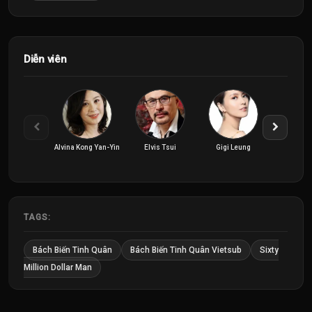
Diễn viên
Alvina Kong Yan-Yin
Elvis Tsui
Gigi Leung
Joe C
TAGS:
Bách Biến Tinh Quân
Bách Biến Tinh Quân Vietsub
Sixty
Million Dollar Man