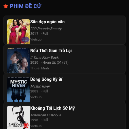
PHIM ĐỀ CỬ
Sắc đẹp ngàn cân
200 Pounds Beauty
2017
Full
Vietsub
Nếu Thời Gian Trở Lại
If Time Flow Back
2020
Hoàn tất (51/51)
Thuyết Minh
Dòng Sông Kỳ Bí
Mystic River
2003
Full
Vietsub
Khoảng Tối Lịch Sử Mỹ
American History X
1998
Full
Vietsub