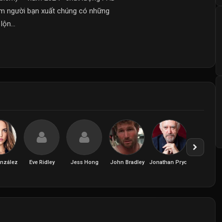
năm người bạn xuất chúng có những
ộn...
onzález
Eve Ridley
Jess Hong
John Bradley
Jonathan Pryce
Jovan Ad