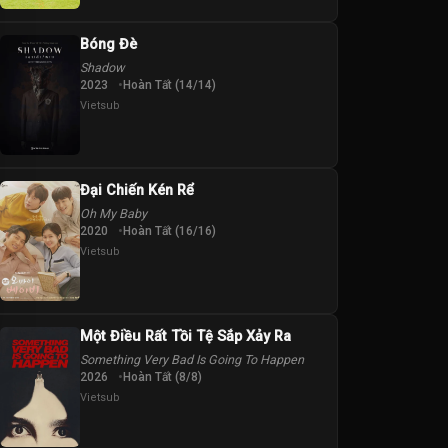
Bóng Đè
Shadow
2023
Hoàn Tất (14/14)
Vietsub
Đại Chiến Kén Rể
Oh My Baby
2020
Hoàn Tất (16/16)
Vietsub
Một Điều Rất Tồi Tệ Sắp Xảy Ra
Something Very Bad Is Going To Happen
2026
Hoàn Tất (8/8)
Vietsub