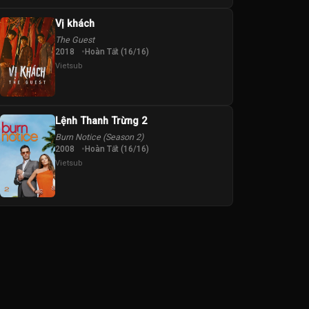
Vị khách
The Guest
2018
Hoàn Tất (16/16)
Vietsub
Lệnh Thanh Trừng 2
Burn Notice (Season 2)
2008
Hoàn Tất (16/16)
Vietsub
epo
Liam
Marlo Kelly
Rosalind Chao
Saamer Usmani
Sea Shimooka
Cunningham