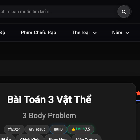
Bộ
Phim Chiếu Rạp
Thể loại
Năm
Bài Toán 3 Vật Thể
3 Body Problem
2024
Vietsub
HD
7.5
TMDB
Bí Ẩn
Chính Kịch
Khoa Học
Viễn Tưởng