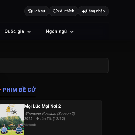
Lịch sử
Yêu thích
Đăng nhập
Quốc gia
Ngôn ngữ
PHIM ĐỀ CỬ
Mọi Lúc Mọi Nơi 2
Whenever Possible (Season 2)
2024
Hoàn Tất (12/12)
Vietsub