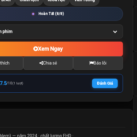
Hoàn Tất (8/8)
n phim
Xem Ngay
thích
Chia sẻ
Báo lỗi
7.5
/
10
Đánh Giá
(1 lượt)
blem) — năm 2024 · chất lượng FHD ·