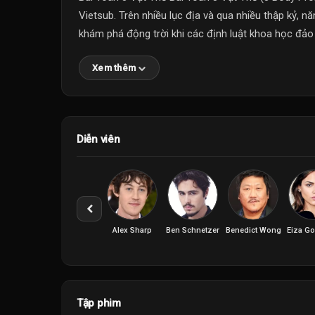
Vietsub. Trên nhiều lục địa và qua nhiều thập kỷ, 
khám phá động trời khi các định luật khoa học đảo l
Xem thêm
Diễn viên
Alex Sharp
Ben Schnetzer
Benedict Wong
Eiza G
Tập phim