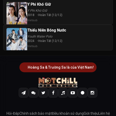
52
53
54
Y Phi Khó Giữ
Tập
Tập
Tập
Y Phi Khó Giữ
2018
Hoàn Tất (12/12)
55
56
57
Vietsub
Tập
Tập
Tập
Thiếu Niên Bóng Nước
Youth Water Polo
58
59
60
2024
Hoàn Tất (12/12)
Tập
Tập
Tập
Vietsub
61
62
63
Tập
Tập
Tập
Hoàng Sa & Trường Sa là của Việt Nam!
64
65
66
Tập
Tập
Tập
67
68
69
Tập
Tập
Tập
70
71
72
Hỏi-Đáp
Chính sách bảo mật
Điều khoản sử dụng
Giới thiệu
Liên hệ
Tập
Tập
Tập