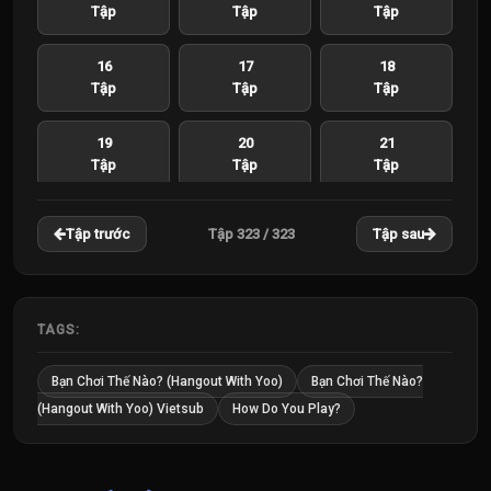
Tập
Tập
Tập
16
17
18
Tập
Tập
Tập
19
20
21
Tập
Tập
Tập
22
23
24
Tập 323 / 323
Tập trước
Tập sau
Tập
Tập
Tập
25
26
27
Tập
Tập
Tập
TAGS:
28
29
30
Bạn Chơi Thế Nào? (Hangout With Yoo)
Bạn Chơi Thế Nào?
Tập
Tập
Tập
(Hangout With Yoo) Vietsub
How Do You Play?
31
32
33
Tập
Tập
Tập