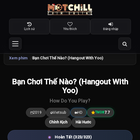
Lịch sử
Yêu thích
Đăng nhập
Xem phim
Bạn Chơi Thế Nào? (Hangout With Yoo)
TRAILER
Bạn Chơi Thế Nào? (Hangout With
7.7
/10
Yoo)
How Do You Play?
2019
Vietsub
HD
7.7
TMDB
Chính Kịch
Hài Hước
Hoàn Tất (323/323)