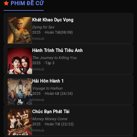
PHIM ĐỀ CỬ
34
35
36
Tập
Tập
Tập
Khát Khao Dục Vọng
Dying for Sex
37
38
39
2025
Hoàn Tất(08/08)
Tập
Tập
Tập
Vietsub
Hành Trình Thủ Tiêu Anh
40
41
42
The Journey to Killing You
Tập
Tập
Tập
2025
Tập 3
Vietsub
43
44
45
Tập
Tập
Tập
Hải Hôn Hành 1
Voyage to Haihun
2025
Hoàn tất (24/24)
46
47
48
Vietsub
Tập
Tập
Tập
Chúc Bạn Phát Tài
49
50
51
Money Money Come
Tập
Tập
Tập
2025
Hoàn Tất (22/22)
Vietsub