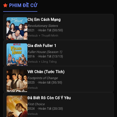
PHIM ĐỀ CỬ
Chị Em Cách Mạng
Revolutionary Sisters
2021
Hoàn Tất (50/50)
Vietsub + Thuyết Minh
Gia đình Fuller 1
Fuller House (Season 1)
2016
Hoàn Tất (13/13)
Vietsub + Lồng Tiếng
Vết Chân (Tước Tích)
Footprints of Change
2025
Hoàn tất (30/30)
Vietsub
Đã Biết Rõ Còn Cố Ý Yêu
First Choice
2024
Hoàn Tất (20/20)
Vietsub