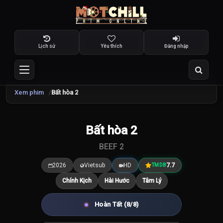
Lịch sử
Yêu thích
Đăng nhập
Xem phim
Bất hòa 2
TRAILER
Bất hòa 2
7.7
/10
BEEF 2
2026
Vietsub
HD
7.7
TMDB
Chính Kịch
Hài Hước
Tâm Lý
Hoàn Tất (8/8)