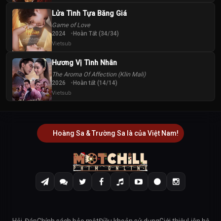
Lửa Tình Tựa Băng Giá
Game of Love
2024
Hoàn Tất (34/34)
Vietsub
Hương Vị Tình Nhân
The Aroma Of Affection (Klin Mali)
2026
Hoàn tất (14/14)
Vietsub
Hoàng Sa & Trường Sa là của Việt Nam!
Hỏi-Đáp
Chính sách bảo mật
Điều khoản sử dụng
Giới thiệu
Liên hệ