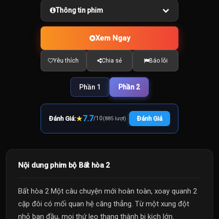
Thông tin phim
Xem Ngay
Yêu thích
Chia sẻ
Báo lỗi
Phần 1
Phần 2
★
7.7
Đánh Giá:
/
10
Đánh Giá
(885 lượt)
Nội dung phim bộ Bất hòa 2
Bất hòa 2 Một câu chuyện mới hoàn toàn, xoay quanh 2
cặp đôi có mối quan hệ căng thẳng. Từ một xung đột
nhỏ ban đầu, mọi thứ leo thang thành bi kịch lớn.