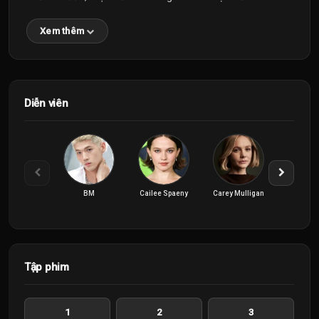
Xem thêm
Diễn viên
BM
Cailee Spaeny
Carey Mulligan
Charles 
Tập phim
1
2
3