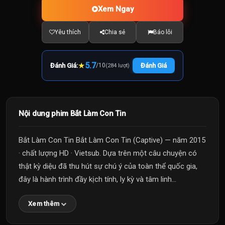
Xem Ngay
Yêu thích
Chia sẻ
Báo lỗi
★
5.7
Đánh Giá:
/
10
Đánh Giá
(284 lượt)
Nội dung phim Bắt Làm Con Tin
Bắt Làm Con Tin Bắt Làm Con Tin (Captive) — năm 2015
· chất lượng HD · Vietsub. Dựa trên một câu chuyện có
thật kỳ diệu đã thu hút sự chú ý của toàn thể quốc gia,
đây là hành trình đầy kịch tính, ly kỳ và tâm linh...
Xem thêm