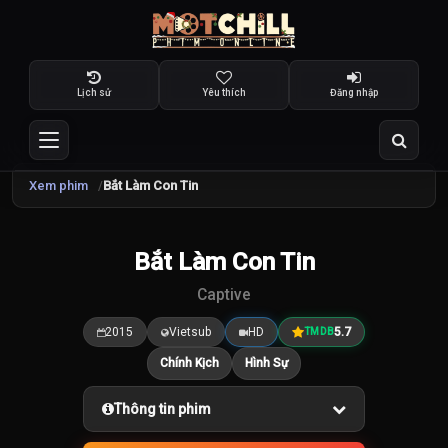
Lịch sử
Yêu thích
Đăng nhập
Xem phim
Bắt Làm Con Tin
TRAILER
Bắt Làm Con Tin
5.7
/10
Captive
2015
Vietsub
HD
5.7
TMDB
Chính Kịch
Hình Sự
Thông tin phim