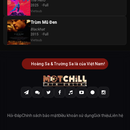
The Hero
2025
Full
Vietsub
Trùm Mũ Đen
Blackhat
2015
Full
Vietsub
Hoàng Sa & Trường Sa là của Việt Nam!
Hỏi-Đáp
Chính sách bảo mật
Điều khoản sử dụng
Giới thiệu
Liên hệ