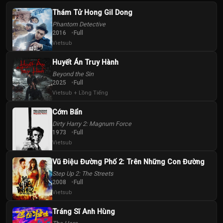
Thám Tử Hong Gil Dong
Phantom Detective
2016
Full
Vietsub
Huyết Án Truy Hành
Beyond the Sin
2025
Full
Vietsub + Lồng Tiếng
Cớm Bẩn
Dirty Harry 2: Magnum Force
1973
Full
Vietsub
Vũ Điệu Đường Phố 2: Trên Những Con Đường
Step Up 2: The Streets
2008
Full
Vietsub
Tráng Sĩ Anh Hùng