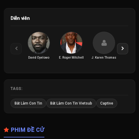
Diễn viên
David Oyelowo
E. Roger Mitchell
J. Karen Thomas
Jessica 
TAGS:
Bắt Làm Con Tin
Bắt Làm Con Tin Vietsub
Captive
PHIM ĐỀ CỬ