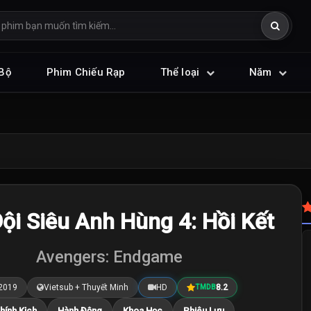
Bộ
Phim Chiếu Rạp
Thể loại
Năm
Đội Siêu Anh Hùng 4: Hồi Kết
Avengers: Endgame
2019
Vietsub + Thuyết Minh
HD
8.2
TMDB
hính Kịch
Hành Động
Khoa Học
Phiêu Lưu