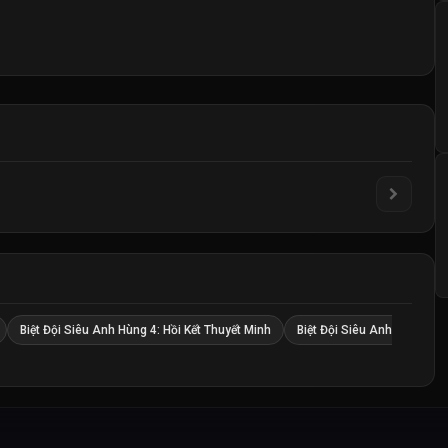
Biệt Đội Siêu Anh Hùng 4: Hồi Kết Thuyết Minh
Biệt Đội Siêu Anh