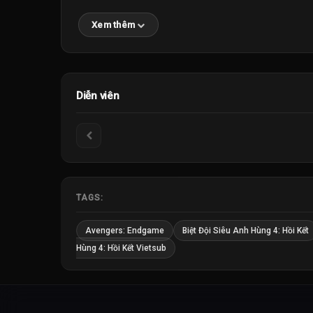
Xem thêm
Diễn viên
TAGS:
Avengers: Endgame
Biệt Đội Siêu Anh Hùng 4: Hồi Kết
Hùng 4: Hồi Kết Vietsub