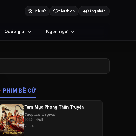
Lịch sử
Yêu thích
Đăng nhập
Quốc gia
Ngôn ngữ
PHIM ĐỀ CỬ
Tam Mục Phong Thần Truyện
Yang Jian Legend
2020
Full
Vietsub