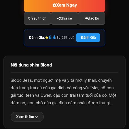
Xem Ngay
Yêu thích
Chia sẻ
Báo lỗi
★
6.4
Đánh Giá:
/
10
Đánh Giá
(225 lượt)
Nội dung phim Blood
Blood Jess, một người mẹ và y tá mới ly thân, chuyển
đến trang trại cũ của gia đình cô cùng với Tyler, cô con
gái tuổi teen và Owen, cậu con trai tám tuổi của cô. Một
đêm nọ, con chó của gia đình cảm nhận được thứ gì...
Xem thêm