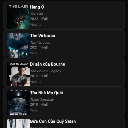
Hang Ổ
The Lair
2022
Full
Vietsub
The Virtuoso
The Virtuoso
2021
Full
Vietsub
Di sản của Bourne
The Bourne Legacy
2012
Full
Vietsub
Tòa Nhà Ma Quái
Think Carefully
2018
Full
Vietsub
Đứa Con Của Quỷ Satan