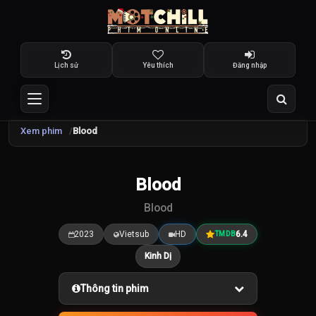
Lịch sử
Yêu thích
Đăng nhập
Xem phim
Blood
TRAILER
Blood
6.4
/10
Blood
2023
Vietsub
HD
6.4
TMDB
Kinh Dị
Thông tin phim