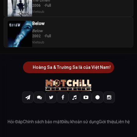
The Omen
2006
Full
Vietsub
Below
Below
2002
Full
Vietsub
Hoàng Sa & Trường Sa là của Việt Nam!
Hỏi-Đáp
Chính sách bảo mật
Điều khoản sử dụng
Giới thiệu
Liên hệ