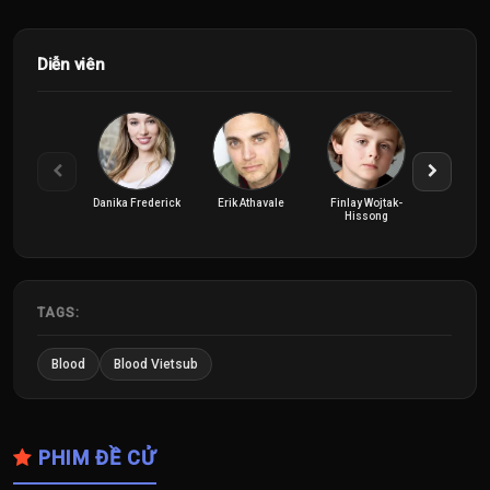
Diễn viên
Danika Frederick
Erik Athavale
Finlay Wojtak-
Jennifer Ro
Hissong
TAGS:
Blood
Blood Vietsub
PHIM ĐỀ CỬ