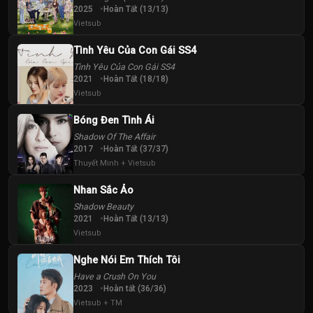
40
41
42
2025
Hoàn Tất (13/13)
Tập
Tập
Tập
Vietsub
Tình Yêu Của Con Gái SS4
Tình Yêu Của Con Gái SS4
2021
Hoàn Tất (18/18)
Vietsub
Bóng Đen Tình Ái
Shadow Of The Affair
2017
Hoàn Tất (37/37)
Thuyết Minh + Vietsub
Nhan Sắc Ảo
Shadow Beauty
2021
Hoàn Tất (13/13)
Vietsub
Nghe Nói Em Thích Tôi
Have a Crush On You
2023
Hoàn tất (36/36)
Vietsub + TM