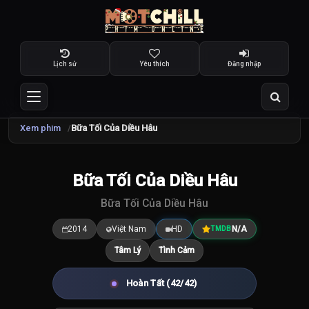
Lịch sử
Yêu thích
Đăng nhập
Xem phim
Bữa Tối Của Diều Hâu
Bữa Tối Của Diều Hâu
7.5
/10
Bữa Tối Của Diều Hâu
2014
Việt Nam
HD
N/A
TMDB
Tâm Lý
Tình Cảm
Hoàn Tất (42/42)