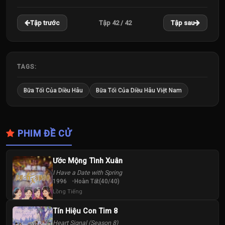
22
23
24
Tập 42 / 42
Tập trước
Tập sau
Tập
Tập
Tập
25
26
27
Tập
Tập
Tập
TAGS:
28
29
30
Bữa Tối Của Diều Hâu
Bữa Tối Của Diều Hâu Việt Nam
Tập
Tập
Tập
31
32
33
PHIM ĐỀ CỬ
Tập
Tập
Tập
34
35
36
Ước Mộng Tình Xuân
Tập
Tập
Tập
I Have a Date with Spring
1996
Hoàn Tất(40/40)
37
Lồng Tiếng
38
39
Tập
Tập
Tập
Tín Hiệu Con Tim 8
Heart Signal (Season 8)