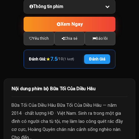
Thông tin phim
Xem Ngay
Yêu thích
Chia sẻ
Báo lỗi
★
7.5
Đánh Giá:
/
10
Đánh Giá
(1 lượt)
Nội dung phim bộ Bữa Tối Của Diều Hâu
Bữa Tối Của Diều Hâu Bữa Tối Của Diều Hâu — năm
2014 · chất lượng HD · Việt Nam. Sinh ra trong một gia
đình có người cha tù tội, mẹ làm lao công quét rác đầy
cơ cực, Hoàng Quyên chán nản cảnh sống nghèo nàn.
Cho đến...