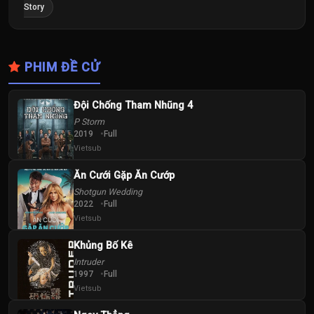
Story
PHIM ĐỀ CỬ
Đội Chống Tham Nhũng 4
P Storm
2019
Full
Vietsub
Ăn Cưới Gặp Ăn Cướp
Shotgun Wedding
2022
Full
Vietsub
Khủng Bố Kê
Intruder
1997
Full
Vietsub