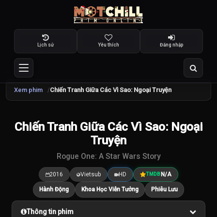
Lịch sử
Yêu thích
Đăng nhập
Xem phim
Chiến Tranh Giữa Các Vì Sao: Ngoại Truyện
Chiến Tranh Giữa Các Vì Sao: Ngoại
7.5
/10
Truyện
Rogue One: A Star Wars Story
2016
Vietsub
HD
N/A
TMDB
Hành Động
Khoa Học Viễn Tưởng
Phiêu Lưu
Thông tin phim