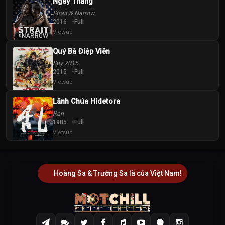
Ngay Thẳng
Strait & Narrow
2016
Full
Vietsub
Quý Bà Điệp Viên
Spy 2015
2015
Full
Vietsub
Lãnh Chúa Hidetora
Ran
1985
Full
Vietsub
Hoàng Sa & Trường Sa là của Việt Nam!