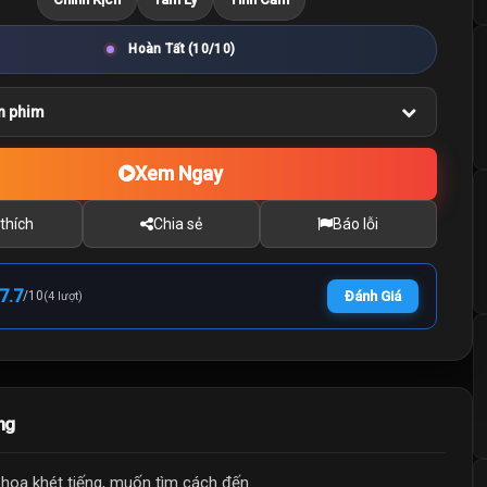
Hoàn Tất (10/10)
n phim
Xem Ngay
thích
Chia sẻ
Báo lỗi
7.7
/
10
Đánh Giá
(4 lượt)
ng
hoa khét tiếng, muốn tìm cách đến