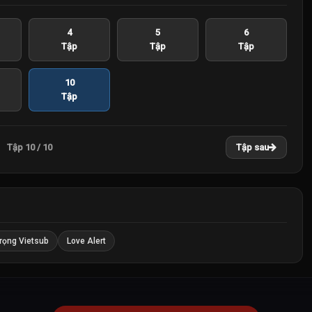
4
5
6
Tập
Tập
Tập
10
Tập
Tập 10 / 10
Tập sau
rọng Vietsub
Love Alert