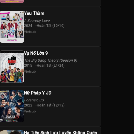
Yêu Thầm
A Secretly Love
2024
Hoàn Tất (10/10)
Vietsub
Vụ Nổ Lớn 9
The Big Bang Theory (Season 9)
2015
Hoàn Tất (24/24)
Vietsub
Nữ Pháp Y JD
Forensic JD
2022
Hoàn Tất (12/12)
Vietsub
Hạ Tiên Sinh Lưu Luyến Không Quên