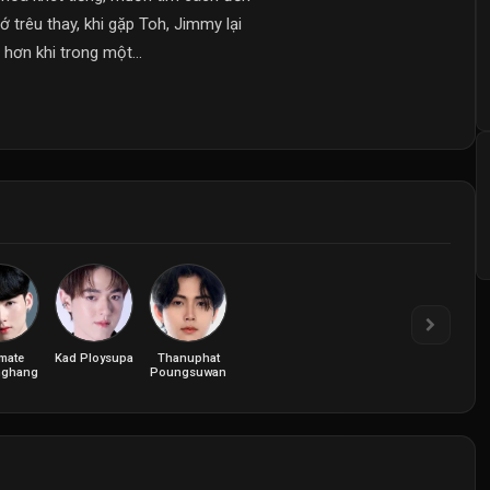
 trêu thay, khi gặp Toh, Jimmy lại
hơn khi trong một...
mate
Kad Ploysupa
Thanuphat
nghang
Poungsuwan