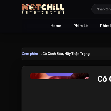
Home
Phim Lẻ
Phim 
Xem phim
Có Cảnh Báo, Hãy Thận Trọng
TRAILER
★
Có 
7.7
/10