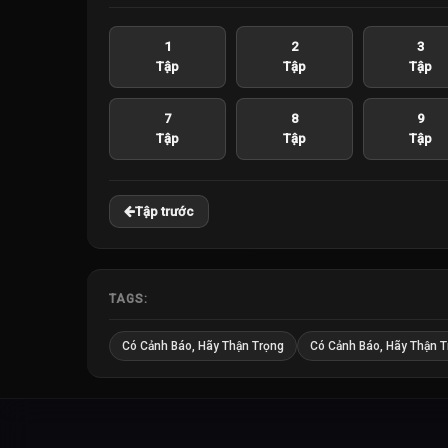
1
2
3
Tập
Tập
Tập
7
8
9
Tập
Tập
Tập
Tập trước
TAGS:
Có Cảnh Báo, Hãy Thận Trọng
Có Cảnh Báo, Hãy Thận T