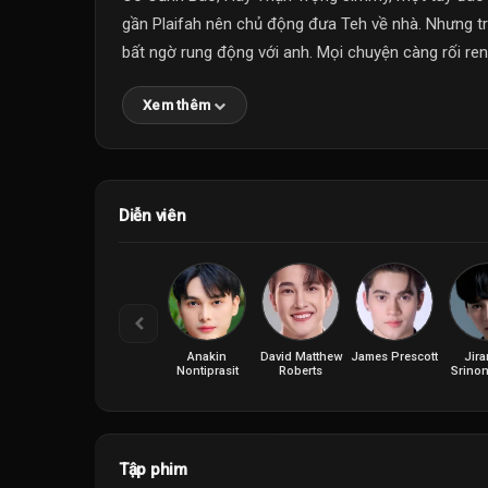
gần Plaifah nên chủ động đưa Teh về nhà. Nhưng trớ
bất ngờ rung động với anh. Mọi chuyện càng rối ren 
Xem thêm
Diễn viên
Anakin
David Matthew
James Prescott
Jira
Nontiprasit
Roberts
Srino
Tập phim