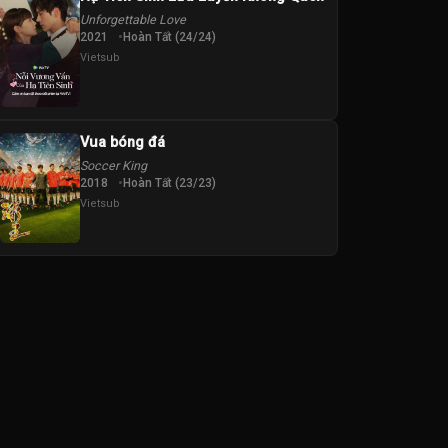
Unforgettable Love
2021
Hoàn Tất (24/24)
Vietsub
Vua bóng đá
Soccer King
2018
Hoàn Tất (23/23)
Vietsub