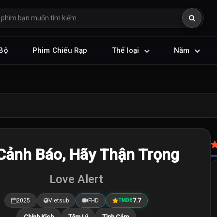
Bộ
Phim Chiếu Rạp
Thể loại
Năm
Cảnh Báo, Hãy Thận Trọng
Love Alert
2025
Vietsub
FHD
7.7
TMDB
Chính Kịch
Tâm Lý
Tình Cảm