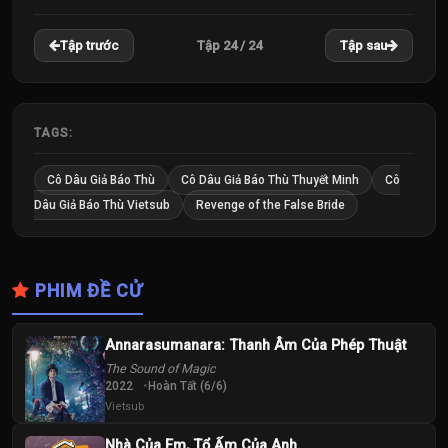
22
23
24
Tập 24 / 24
Tập trước
Tập sau
Tập
Tập
Tập
TAGS:
Cô Dâu Giả Báo Thù
Cô Dâu Giả Báo Thù Thuyết Minh
Cô
Dâu Giả Báo Thù Vietsub
Revenge of the False Bride
PHIM ĐỀ CỬ
Annarasumanara: Thanh Âm Của Phép Thuật
The Sound of Magic
2022
Hoàn Tất (6/6)
Vietsub
Nhà Của Em, Tổ Ấm Của Anh