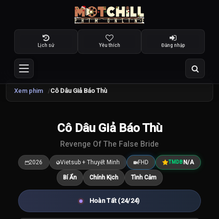
Lịch sử
Yêu thích
Đăng nhập
Xem phim
Cô Dâu Giả Báo Thù
TRAILER
Cô Dâu Giả Báo Thù
7.5
/10
Revenge Of The False Bride
2026
Vietsub + Thuyết Minh
FHD
N/A
TMDB
Bí Ẩn
Chính Kịch
Tình Cảm
Hoàn Tất (24/24)