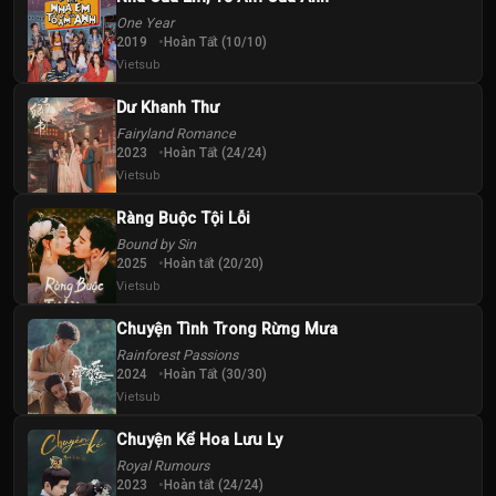
One Year
2019
Hoàn Tất (10/10)
Vietsub
Dư Khanh Thư
Fairyland Romance
2023
Hoàn Tất (24/24)
Vietsub
Ràng Buộc Tội Lỗi
Bound by Sin
2025
Hoàn tất (20/20)
Vietsub
Chuyện Tình Trong Rừng Mưa
Rainforest Passions
2024
Hoàn Tất (30/30)
Vietsub
Chuyện Kể Hoa Lưu Ly
Royal Rumours
2023
Hoàn tất (24/24)