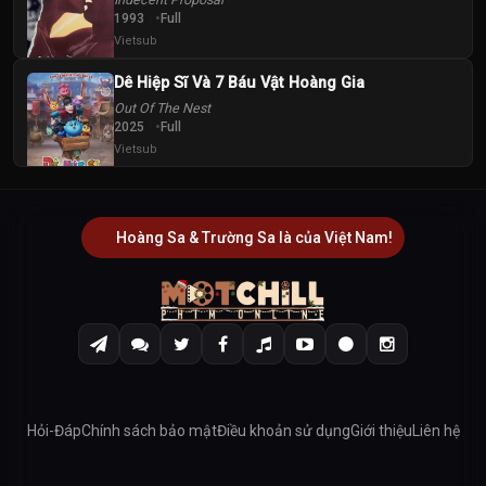
1993
Full
Vietsub
Dê Hiệp Sĩ Và 7 Báu Vật Hoàng Gia
Out Of The Nest
2025
Full
Vietsub
Hoàng Sa & Trường Sa là của Việt Nam!
Hỏi-Đáp
Chính sách bảo mật
Điều khoản sử dụng
Giới thiệu
Liên hệ