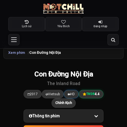
Lịch sử
Yêu thích
Đăng nhập
Xem phim
Con Đường Nội Địa
Con Đường Nội Địa
4.4
/10
The Inland Road
2017
Vietsub
HD
4.4
TMDB
Chính Kịch
Thông tin phim