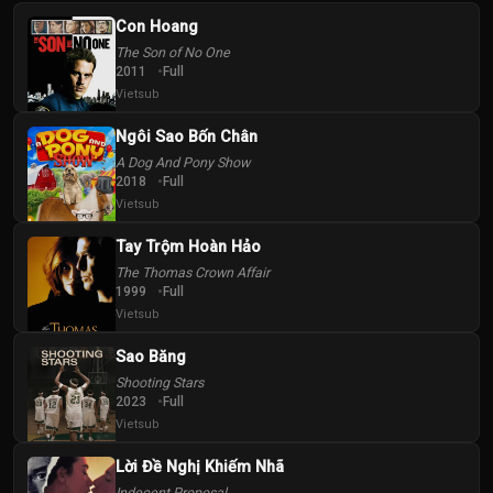
Con Hoang
The Son of No One
2011
Full
Vietsub
Ngôi Sao Bốn Chân
A Dog And Pony Show
2018
Full
Vietsub
Tay Trộm Hoàn Hảo
The Thomas Crown Affair
1999
Full
Vietsub
Sao Băng
Shooting Stars
2023
Full
Vietsub
Lời Đề Nghị Khiếm Nhã
Indecent Proposal