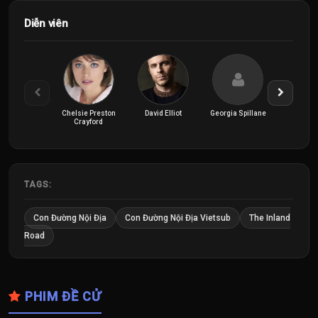
Diễn viên
Chelsie Preston
David Elliot
Georgia Spillane
Gloria P
Crayford
TAGS:
Con Đường Nội Địa
Con Đường Nội Địa Vietsub
The Inland
Road
PHIM ĐỀ CỬ