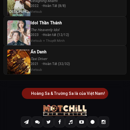
Designing Miami
2022
Hoàn Tất (8/8)
Vietsub
Idol Thần Thánh
The Heavenly Idol
2023
Hoàn tất (12/12)
Vietsub + Thuyết Minh
Ẩn Danh
Taxi Driver
2021
Hoàn Tất (32/32)
Vietsub
Hoàng Sa & Trường Sa là của Việt Nam!