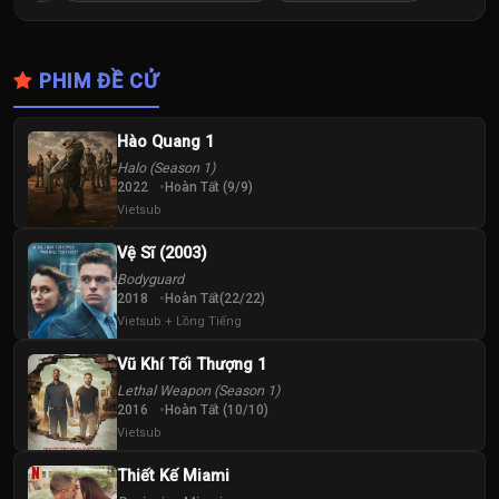
PHIM ĐỀ CỬ
Hào Quang 1
Halo (Season 1)
2022
Hoàn Tất (9/9)
Vietsub
Vệ Sĩ (2003)
Bodyguard
2018
Hoàn Tất(22/22)
Vietsub + Lồng Tiếng
Vũ Khí Tối Thượng 1
Lethal Weapon (Season 1)
2016
Hoàn Tất (10/10)
Vietsub
Thiết Kế Miami