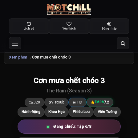
Lịch sử
Yêu thích
Đăng nhập
Xem phim
Cơn mưa chết chóc 3
TRAILER
Cơn mưa chết chóc 3
7.3
/10
The Rain (Season 3)
2020
Vietsub
FHD
7.2
TMDB
Hành Động
Khoa Học
Phiêu Lưu
Viễn Tưởng
Đang chiếu: Tập 6/8