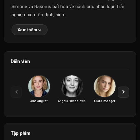
Simone và Rasmus bất hòa về cách cứu nhân loại. Trải
nghiệm xem ổn định, hình...
Xem thêm
Diễn viên
Alba August
Angela Bundalovic
Clara Rosager
Evin A
Tập phim