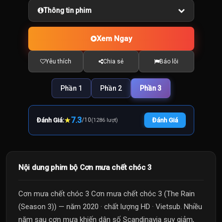
Thông tin phim
Xem Ngay
Yêu thích
Chia sẻ
Báo lỗi
Phần 1
Phần 2
Phần 3
★
7.3
Đánh Giá:
/
10
Đánh Giá
(1286 lượt)
Nội dung phim bộ Cơn mưa chết chóc 3
Cơn mưa chết chóc 3 Cơn mưa chết chóc 3 (The Rain
(Season 3)) — năm 2020 · chất lượng HD · Vietsub. Nhiều
năm sau cơn mưa khiến dân số Scandinavia suy giảm,