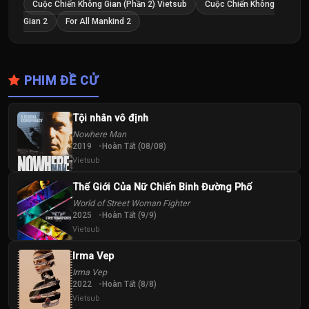
Cuộc Chiến Không Gian (Phần 2) Vietsub
Cuộc Chiến Không
Gian 2
For All Mankind 2
PHIM ĐỀ CỬ
Tội nhân vô định
Nowhere Man
2019
Hoàn Tất (08/08)
Vietsub
Thế Giới Của Nữ Chiến Binh Đường Phố
World of Street Woman Fighter
2025
Hoàn Tất (9/9)
Vietsub
Irma Vep
Irma Vep
2022
Hoàn Tất (8/8)
Vietsub