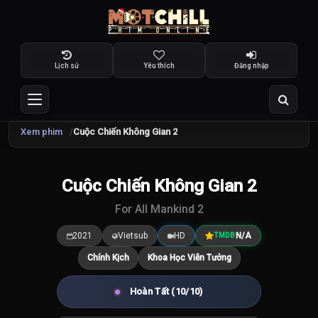
Lịch sử
Yêu thích
Đăng nhập
Xem phim
Cuộc Chiến Không Gian 2
Cuộc Chiến Không Gian 2
7.5
/10
For All Mankind 2
2021
Vietsub
HD
N/A
TMDB
Chính Kịch
Khoa Học Viễn Tưởng
Hoàn Tất (10/10)