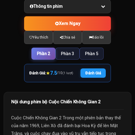
Thông tin phim
Xem Ngay
Yêu thích
Chia sẻ
Báo lỗi
Phần 2
Phần 3
Phần 5
★
7.5
Đánh Giá:
/
10
Đánh Giá
(1 lượt)
Nội dung phim bộ Cuộc Chiến Không Gian 2
Cuộc Chiến Không Gian 2 Trong một phiên bản thay thế
của năm 1969, Liên Xô đã đánh bại Hoa Kỳ để lên Mặt
Trăng, và cuộc chạy đua vào vũ trụ vẫn tiếp tục trong