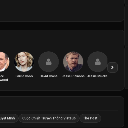
uce
Carrie Coon
David Cross
Jesse Plemons
Jessie Mueller
John Ru
nwood
uyết Minh
Cuộc Chiến Truyền Thông Vietsub
The Post