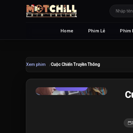
Home
Phim Lẻ
Phim 
Xem phim
Cuộc Chiến Truyền Thông
TRAILER
★
C
7.0
/10