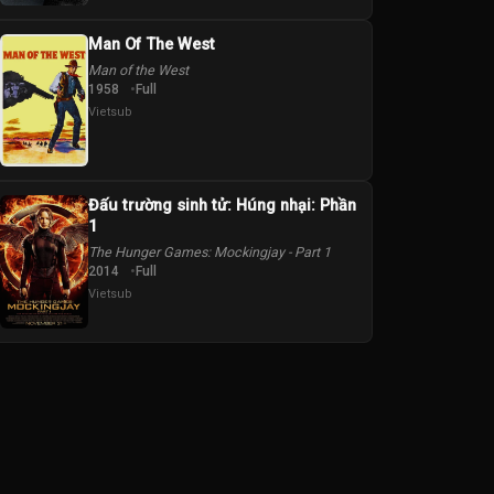
Man Of The West
Man of the West
1958
Full
Vietsub
Đấu trường sinh tử: Húng nhại: Phần
1
The Hunger Games: Mockingjay - Part 1
2014
Full
Vietsub
e
Matthew Rhys
Meryl Streep
Pat Healy
Philip Casnoff
Rick Holmes