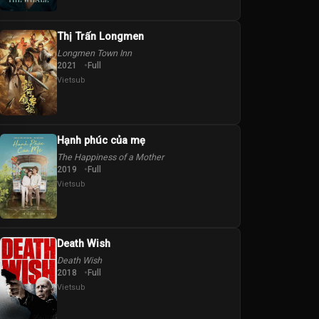
Thị Trấn Longmen
Longmen Town Inn
2021
Full
Vietsub
Hạnh phúc của mẹ
The Happiness of a Mother
2019
Full
Vietsub
Death Wish
Death Wish
2018
Full
Vietsub