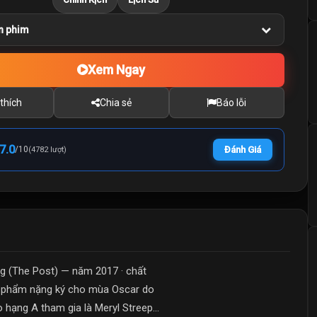
n phim
Xem Ngay
thích
Chia sẻ
Báo lỗi
7.0
/
10
Đánh Giá
(4782 lượt)
 (The Post) — năm 2017 · chất
ác phẩm nặng ký cho mùa Oscar do
 hạng A tham gia là Meryl Streep...