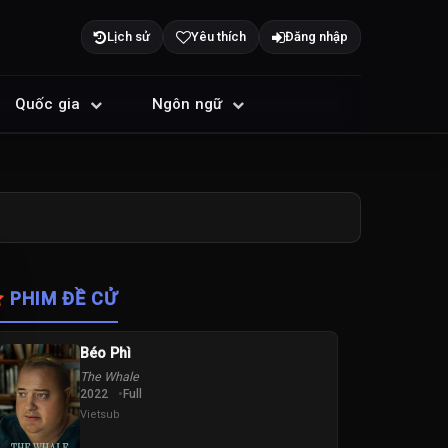
Lịch sử
Yêu thích
Đăng nhập
Quốc gia
Ngôn ngữ
PHIM ĐỀ CỬ
Béo Phì
The Whale
2022
Full
Vietsub