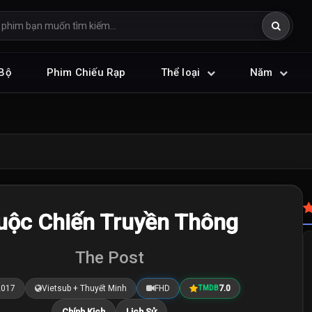
Bộ
Phim Chiếu Rạp
Thể loại
Năm
uộc Chiến Truyền Thông
The Post
2017
Vietsub + Thuyết Minh
FHD
7.0
TMDB
Chính Kịch
Lịch Sử