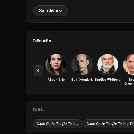
Xem thêm
Diễn viên
Alison Brie
Bob Odenkirk
Bradley Whitford
Br
Gree
TAGS:
Cuộc Chiến Truyền Thông
Cuộc Chiến Truyền Thông Th