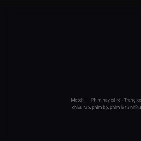
Motchill – Phim hay cả rổ - Trang x
chiếu rạp, phim bộ, phim lẻ từ nhi