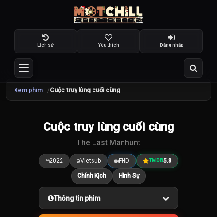
Lịch sử
Yêu thích
Đăng nhập
Xem phim
Cuộc truy lùng cuối cùng
TRAILER
Cuộc truy lùng cuối cùng
5.8
/10
The Last Manhunt
2022
Vietsub
FHD
5.8
TMDB
Chính Kịch
Hình Sự
Thông tin phim