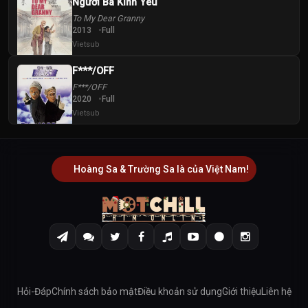
Người Bà Kính Yêu
To My Dear Granny
2013
Full
Vietsub
F***/OFF
F***/OFF
2020
Full
Vietsub
Hoàng Sa & Trường Sa là của Việt Nam!
Hỏi-Đáp
Chính sách bảo mật
Điều khoản sử dụng
Giới thiệu
Liên hệ