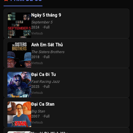
Ngày 5 tháng 9
September 5
2024
Full
Vietsub
Anh Em Sát Thủ
The Sisters Brothers
2018
Full
Vietsub
Đại Ca Đi Tu
Fast Racing Jazz
2025
Full
Vietsub
Đại Ca Stan​
Big Stan
2007
Full
Vietsub