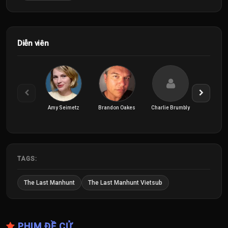
Diễn viên
Amy Seimetz
Brandon Oakes
Charlie Brumbly
Christian
TAGS:
The Last Manhunt
The Last Manhunt Vietsub
PHIM ĐỀ CỬ