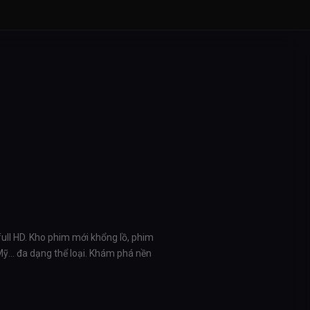
full HD. Kho phim mới khổng lồ, phim
 Mỹ… đa dạng thể loại. Khám phá nền