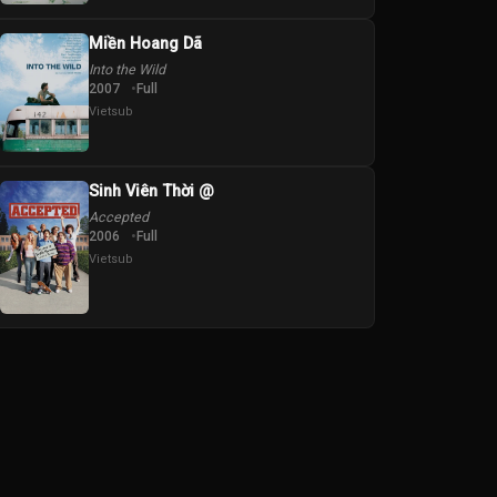
Miền Hoang Dã
Into the Wild
2007
Full
Vietsub
Sinh Viên Thời @
Accepted
2006
Full
Vietsub