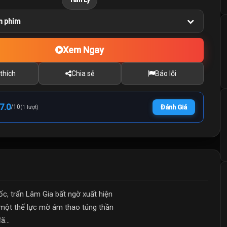
n phim
Xem Ngay
thích
Chia sẻ
Báo lỗi
7.0
/
10
Đánh Giá
(1 lượt)
, trấn Lâm Gia bất ngờ xuất hiện
ị một thế lực mờ ám thao túng thần
...