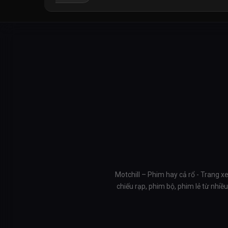
Motchill – Phim hay cả rổ - Trang x
chiếu rạp, phim bộ, phim lẻ từ nhi