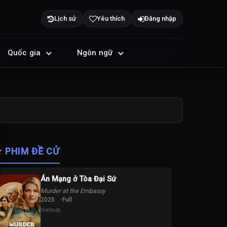
Lịch sử
Yêu thích
Đăng nhập
Quốc gia
Ngôn ngữ
PHIM ĐỀ CỬ
Án Mạng ở Tòa Đại Sứ
Murder at the Embassy
2025
Full
Vietsub