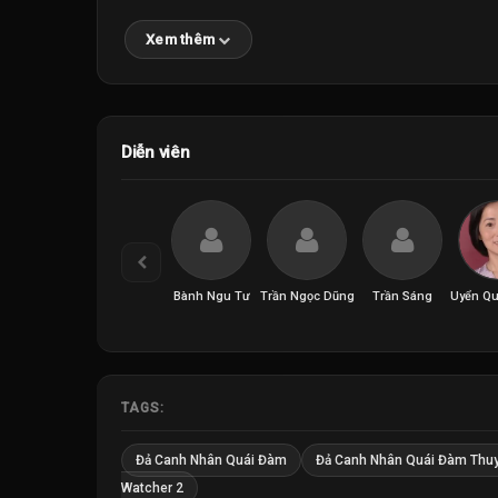
Xem thêm
Diễn viên
Bành Ngu Tư
Trần Ngọc Dũng
Trần Sáng
Uyển Qu
TAGS:
Đả Canh Nhân Quái Đàm
Đả Canh Nhân Quái Đàm Thuy
Watcher 2