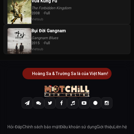
Vua Kung Fu
The Forbidden Kingdom
2008
Full
Vietsub
Bụi Đời Gangnam
Gangnam Blues
2015
Full
Vietsub
Hoàng Sa & Trường Sa là của Việt Nam!
Hỏi-Đáp
Chính sách bảo mật
Điều khoản sử dụng
Giới thiệu
Liên hệ