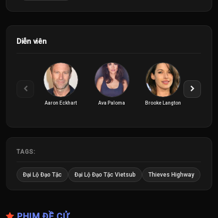
Diễn viên
Aaron Eckhart
Ava Paloma
Brooke Langton
Darin C
TAGS:
Đại Lộ Đạo Tặc
Đại Lộ Đạo Tặc Vietsub
Thieves Highway
PHIM ĐỀ CỬ