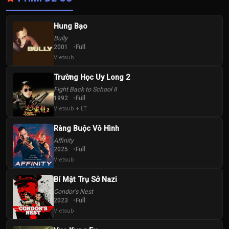
Hung Bạo
Bully
2001
Full
Vietsub
Trường Học Uy Long 2
Fight Back to School II
1992
Full
Vietsub + LT
Ràng Buộc Vô Hình
Affinity
2025
Full
Vietsub
Bí Mật Trụ Sở Nazi
Condor's Nest
2023
Full
Vietsub