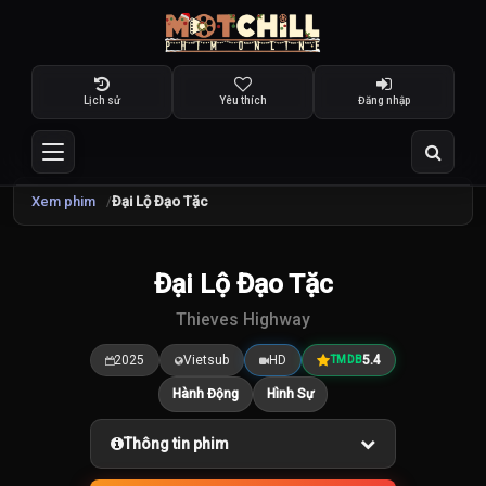
Lịch sử
Yêu thích
Đăng nhập
Xem phim
Đại Lộ Đạo Tặc
TRAILER
Đại Lộ Đạo Tặc
5.4
/10
Thieves Highway
2025
Vietsub
HD
5.4
TMDB
Hành Động
Hình Sự
Thông tin phim