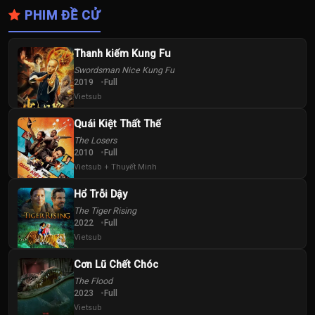
PHIM ĐỀ CỬ
Thanh kiếm Kung Fu
Swordsman Nice Kung Fu
2019
Full
Vietsub
Quái Kiệt Thất Thế
The Losers
2010
Full
Vietsub + Thuyết Minh
Hổ Trỗi Dậy
The Tiger Rising
2022
Full
Vietsub
Cơn Lũ Chết Chóc
The Flood
2023
Full
Vietsub