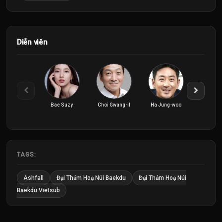
Diễn viên
Bae Suzy
Choi Gwang-il
Ha Jung-woo
Jeon Hy
TAGS:
Ashfall
Đại Thảm Hoạ Núi Baekdu
Đại Thảm Hoạ Núi
Baekdu Vietsub