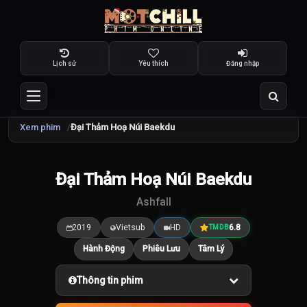
Lịch sử
Yêu thích
Đăng nhập
Xem phim
Đại Thảm Hoạ Núi Baekdu
Đại Thảm Hoạ Núi Baekdu
6.8
/10
Ashfall
2019
Vietsub
HD
6.8
TMDB
Hành Động
Phiêu Lưu
Tâm Lý
Thông tin phim