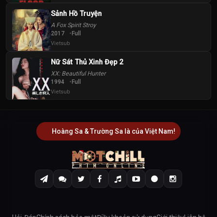
Sảnh Hồ Truyện
A Fox Spirit Stroy
2017
Full
Vietsub
Nữ Sát Thủ Xinh Đẹp 2
XX: Beautiful Hunter
1994
Full
Vietsub
Hoàng Sa & Trường Sa là của Việt Nam!