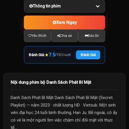
Thông tin phim
Xem Ngay
Yêu thích
Chia sẻ
Báo lỗi
★
7.5
Đánh Giá:
/
10
Đánh Giá
(3 lượt)
Nội dung phim bộ Danh Sách Phát Bí Mật
Danh Sách Phát Bí Mật Danh Sách Phát Bí Mật (Secret
Playlist) — năm 2023 · chất lượng HD · Vietsub. Một sinh
viên đại học 24 tuổi bình thường, Han Ju. Bề ngoài, cô ấy
có vẻ là một người tìm việc chăm chỉ đối mặt với thực
tế...