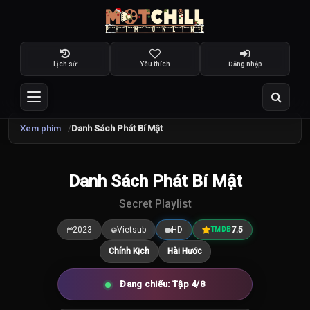
Lịch sử
Yêu thích
Đăng nhập
Xem phim
Danh Sách Phát Bí Mật
TRAILER
Danh Sách Phát Bí Mật
7.5
/10
Secret Playlist
2023
Vietsub
HD
7.5
TMDB
Chính Kịch
Hài Hước
Đang chiếu: Tập 4/8