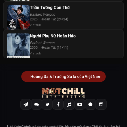
Thần Tướng Con Thứ
Bastard Wargod
2025
Hoàn Tất (24/24)
Vietsub
Người Phụ Nữ Hoàn Hảo
Perfect Woman
2000
Hoàn Tất (11/11)
Vietsub
Hoàng Sa & Trường Sa là của Việt Nam!
Hỏi-Đáp
Chính sách bảo mật
Điều khoản sử dụng
Giới thiệu
Liên hệ