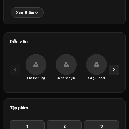
Xem thêm
Diễn viên
Cha Bo-sung
Jeon Seo-jin
Kang Ji-deok
Kim Ye
Tập phim
1
2
3