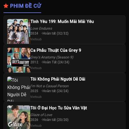
PHIM ĐỀ CỬ
Tình Yêu 199: Muốn Mãi Mãi Yêu
Love Endures
2024
Hoàn tất (32/32)
Vietsub
Ca Phẫu Thuật Của Grey 9
Grey's Anatomy (Season 9)
2012
Hoàn Tất (24/24)
Vietsub
Tôi Không Phải Người Dễ Dãi
I’m Not a Casual Person
2025
Hoàn tất (24/24)
Vietsub
Tôi Ở Đại Học Tu Sửa Văn Vật
Glaze of Love
2026
Hoàn tất (20/20)
Vietsub