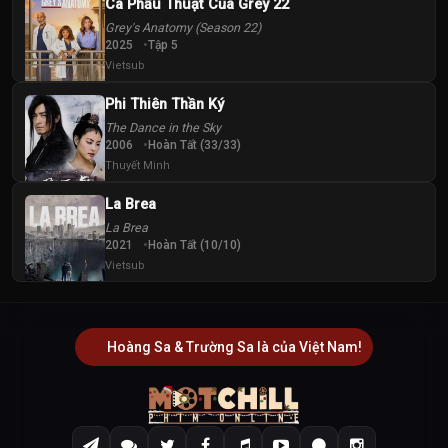
Ca Phẫu Thuật Của Grey 22
Grey's Anatomy (Season 22)
2025
Tập 5
Vietsub
Phi Thiên Thần Ký
The Dance in the Sky
2006
Hoàn Tất (33/33)
Thuyết Minh
La Brea
La Brea
2021
Hoàn Tất (10/10)
Vietsub
Hoàng Sa & Trường Sa là của Việt Nam!