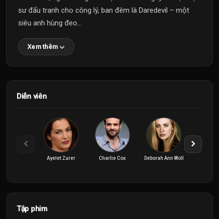
sư đấu tranh cho công lý, ban đêm là Daredevil – một
siêu anh hùng đeo...
Xem thêm
Diễn viên
Ayelet Zurer
Charlie Cox
Deborah Ann Woll
Krysten 
Tập phim