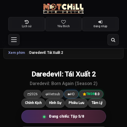
Lịch sử
Yêu thích
Đăng nhập
Xem phim
Daredevil: Tái Xuất 2
TRAILER
Daredevil: Tái Xuất 2
8.0
/10
Daredevil: Born Again (Season 2)
2026
Vietsub
HD
8.0
TMDB
Chính Kịch
Hình Sự
Phiêu Lưu
Tâm Lý
Đang chiếu: Tập 5/8