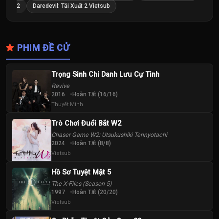
2
Daredevil: Tái Xuất 2 Vietsub
PHIM ĐỀ CỬ
Trọng Sinh Chi Danh Lưu Cự Tinh
Revive
2016
Hoàn Tất (16/16)
Thuyết Minh
Trò Chơi Đuổi Bắt W2
Chaser Game W2: Utsukushiki Tennyotachi
2024
Hoàn Tất (8/8)
Vietsub
Hồ Sơ Tuyệt Mật 5
The X-Files (Season 5)
1997
Hoàn Tất (20/20)
Vietsub