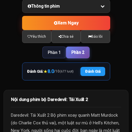
Thông tin phim
Xem Ngay
Yêu thích
Chia sẻ
Báo lỗi
Phần 1
Phần 2
★
8.0
Đánh Giá:
/
10
Đánh Giá
(677 lượt)
Nội dung phim bộ Daredevil: Tái Xuất 2
Daredevil: Tái Xuất 2 Bộ phim xoay quanh Matt Murdock
(do Charlie Cox thủ vai), một luật sư mù ở Hell’s Kitchen,
New York, người sống hai cuộc đời: ban ngày là một luật