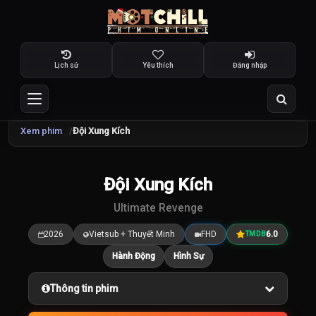
Lịch sử
Yêu thích
Đăng nhập
Xem phim
Đội Xung Kích
Đội Xung Kích
6.0
/10
Ultimate Revenge
2026
Vietsub + Thuyết Minh
FHD
6.0
TMDB
Hành Động
Hình Sự
Thông tin phim