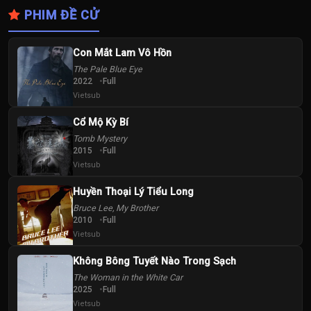
PHIM ĐỀ CỬ
Con Mắt Lam Vô Hồn
The Pale Blue Eye
2022
Full
Vietsub
Cổ Mộ Kỳ Bí
Tomb Mystery
2015
Full
Vietsub
Huyền Thoại Lý Tiểu Long
Bruce Lee, My Brother
2010
Full
Vietsub
Không Bông Tuyết Nào Trong Sạch
The Woman in the White Car
2025
Full
Vietsub