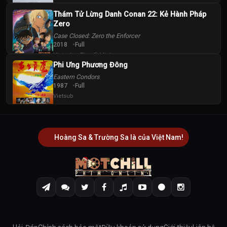
Thám Tử Lừng Danh Conan 22: Kẻ Hành Pháp
Zero
Case Closed: Zero the Enforcer
2018
Full
Vietsub + Thuyết Minh
Phi Ưng Phương Đông
Eastern Condors
1987
Full
Vietsub
Hoàng Sa & Trường Sa là của Việt Nam!