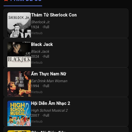
Thám Tử Sherlock Con
Sherlock Jr.
1924
Full
Vietsub
Black Jack
Black Jack
2024
Full
Vietsub
Ẩm Thực Nam Nữ
Eat Drink Man Woman
1994
Full
Vietsub
Hội Diễn Âm Nhạc 2
High School Musical 2
2007
Full
Vietsub