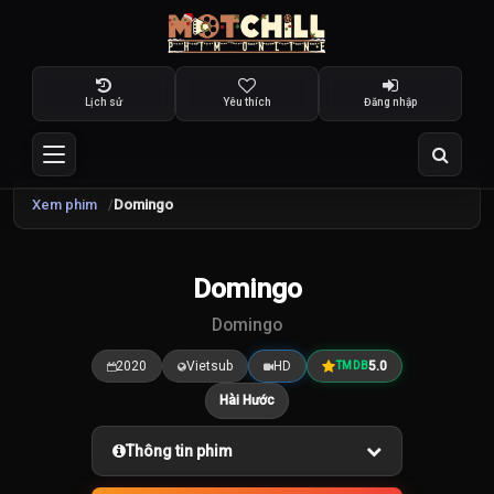
Lịch sử
Yêu thích
Đăng nhập
Xem phim
Domingo
Domingo
5.0
/10
Domingo
2020
Vietsub
HD
5.0
TMDB
Hài Hước
Thông tin phim