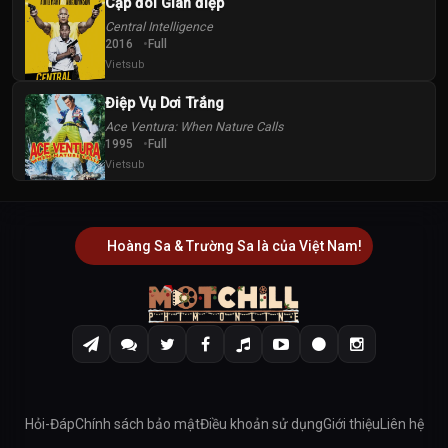
Cặp đôi Gián điệp
Central Intelligence
2016
Full
Vietsub
Điệp Vụ Dơi Trắng
Ace Ventura: When Nature Calls
1995
Full
Vietsub
Hoàng Sa & Trường Sa là của Việt Nam!
Hỏi-Đáp
Chính sách bảo mật
Điều khoản sử dụng
Giới thiệu
Liên hệ