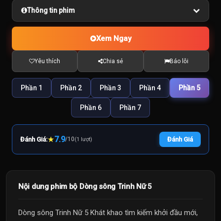
Thông tin phim
Xem Ngay
Yêu thích
Chia sẻ
Báo lỗi
Phần 1
Phần 2
Phần 3
Phần 4
Phần 5
Phần 6
Phần 7
★
7.9
Đánh Giá:
/
10
Đánh Giá
(1 lượt)
Nội dung phim bộ Dòng sông Trinh Nữ 5
Dòng sông Trinh Nữ 5 Khát khao tìm kiếm khởi đầu mới,