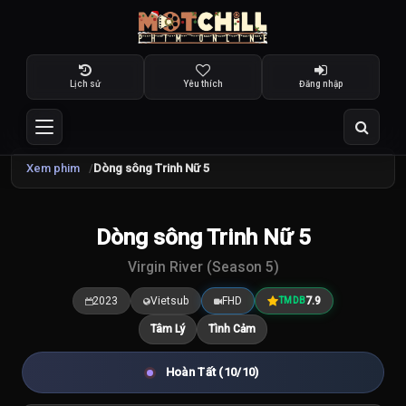
Lịch sử
Yêu thích
Đăng nhập
Xem phim
Dòng sông Trinh Nữ 5
TRAILER
Dòng sông Trinh Nữ 5
7.9
/10
Virgin River (Season 5)
2023
Vietsub
FHD
7.9
TMDB
Tâm Lý
Tình Cảm
Hoàn Tất (10/10)