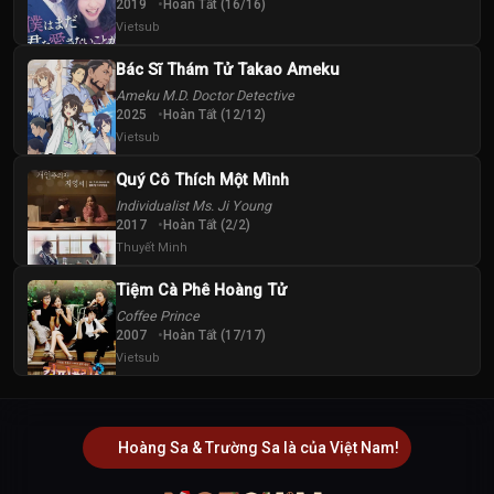
2019
Hoàn Tất (16/16)
Vietsub
Bác Sĩ Thám Tử Takao Ameku
Ameku M.D. Doctor Detective
2025
Hoàn Tất (12/12)
Vietsub
Quý Cô Thích Một Mình
Individualist Ms. Ji Young
2017
Hoàn Tất (2/2)
Thuyết Minh
Tiệm Cà Phê Hoàng Tử
Coffee Prince
2007
Hoàn Tất (17/17)
Vietsub
Hoàng Sa & Trường Sa là của Việt Nam!