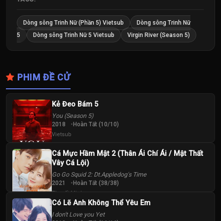
Dòng sông Trinh Nữ (Phần 5) Vietsub
Dòng sông Trinh Nữ
5
Dòng sông Trinh Nữ 5 Vietsub
Virgin River (Season 5)
PHIM ĐỀ CỬ
Kẻ Đeo Bám 5
You (Season 5)
2018
Hoàn Tất (10/10)
Vietsub
Cá Mực Hầm Mật 2 (Thân Ái Chí Ái / Mật Thất
Vây Cá Lội)
Go Go Squid 2: Dt.Appledog's Time
2021
Hoàn Tất (38/38)
Thuyết Minh
Có Lẽ Anh Không Thể Yêu Em
I don't Love you Yet