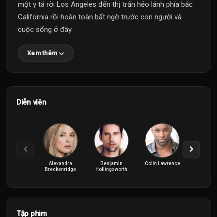
một y tá rời Los Angeles đến thị trấn hẻo lánh phía bắc
California rồi hoàn toàn bất ngờ trước con người và
cuộc sống ở đây.
Xem thêm
Diễn viên
Alexandra
Benjamin
Colin Lawrence
Lauren Ha
Breckenridge
Hollingsworth
Tập phim