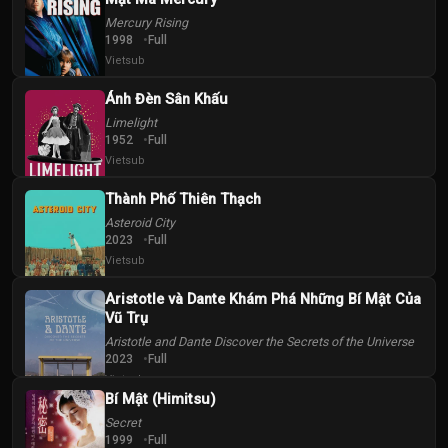
Mercury Rising
1998
Full
Vietsub
Ánh Đèn Sân Khấu
Limelight
1952
Full
Vietsub
Thành Phố Thiên Thạch
Asteroid City
2023
Full
Vietsub
Aristotle và Dante Khám Phá Những Bí Mật Của
Vũ Trụ
Aristotle and Dante Discover the Secrets of the Universe
2023
Full
Vietsub
Bí Mật (Himitsu)
Secret
1999
Full