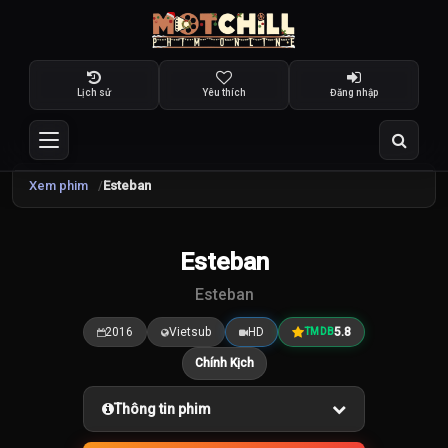
Lịch sử
Yêu thích
Đăng nhập
Xem phim
Esteban
Esteban
5.8
/10
Esteban
2016
Vietsub
HD
5.8
TMDB
Chính Kịch
Thông tin phim