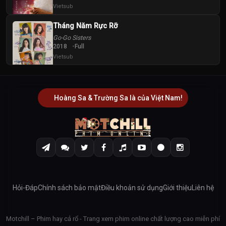
Vietsub
Tháng Năm Rực Rỡ
Go-Go Sisters
2018
Full
Vietsub
Hoàng Sa & Trường Sa là của Việt Nam!
Hỏi-Đáp
Chính sách bảo mật
Điều khoản sử dụng
Giới thiệu
Liên hệ
Motchill – Phim hay cả rổ - Trang xem phim online chất lượng cao miễn phí