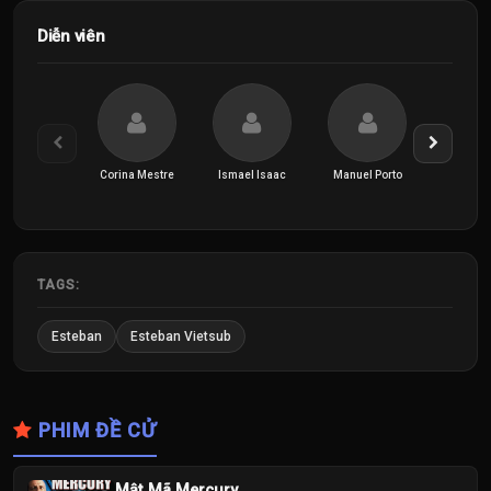
Diễn viên
Corina Mestre
Ismael Isaac
Manuel Porto
Mónica 
TAGS:
Esteban
Esteban Vietsub
PHIM ĐỀ CỬ
Mật Mã Mercury