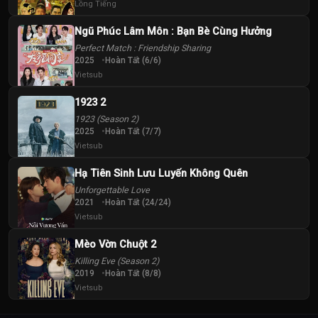
Lồng Tiếng
Ngũ Phúc Lâm Môn : Bạn Bè Cùng Hưởng
Perfect Match : Friendship Sharing
2025
Hoàn Tất (6/6)
Vietsub
1923 2
1923 (Season 2)
2025
Hoàn Tất (7/7)
Vietsub
Hạ Tiên Sinh Lưu Luyến Không Quên
Unforgettable Love
2021
Hoàn Tất (24/24)
Vietsub
Mèo Vờn Chuột 2
Killing Eve (Season 2)
2019
Hoàn Tất (8/8)
Vietsub