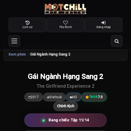
Lịch sử
Yêu thích
Đăng nhập
Xem phim
Gái Ngành Hạng Sang 2
Gái Ngành Hạng Sang 2
7.0
/10
The Girlfriend Experience 2
2017
Vietsub
HD
7.0
TMDB
Chính Kịch
Đang chiếu: Tập 11/14