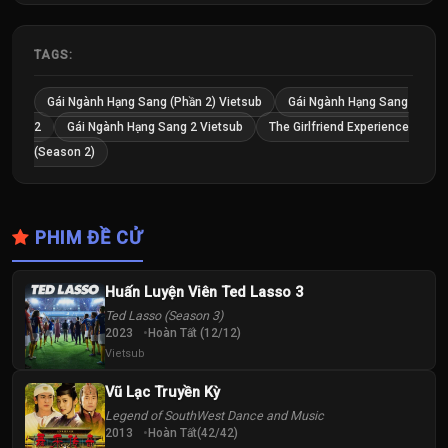
TAGS:
Gái Ngành Hạng Sang (Phần 2) Vietsub
Gái Ngành Hạng Sang
2
Gái Ngành Hạng Sang 2 Vietsub
The Girlfriend Experience
(Season 2)
PHIM ĐỀ CỬ
Huấn Luyện Viên Ted Lasso 3
Ted Lasso (Season 3)
2023
Hoàn Tất (12/12)
Vietsub
Vũ Lạc Truyền Kỳ
Legend of SouthWest Dance and Music
2013
Hoàn Tất(42/42)