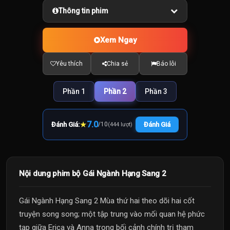
Thông tin phim
Xem Ngay
Yêu thích
Chia sẻ
Báo lỗi
Phần 1
Phần 2
Phần 3
★
7.0
Đánh Giá:
/
10
Đánh Giá
(444 lượt)
Nội dung phim bộ Gái Ngành Hạng Sang 2
Gái Ngành Hạng Sang 2 Mùa thứ hai theo dõi hai cốt
truyện song song; một tập trung vào mối quan hệ phức
tạp giữa Erica và Anna trong bối cảnh chính trị tham