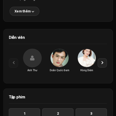
Xem thêm
Diễn viên
Anh Thư
Doãn Quốc Đam
Hồng Diễm
Lãnh T
Tập phim
1
2
3