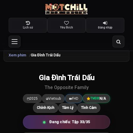
Lịch sử
Yêu thích
Đăng nhập
Xem phim
Gia Đình Trái Dấu
TRAILER
Gia Đình Trái Dấu
7.5
/10
The Opposite Family
2025
Vietsub
FHD
N/A
TMDB
Chính Kịch
Tâm Lý
Tình Cảm
Đang chiếu: Tập 33/35