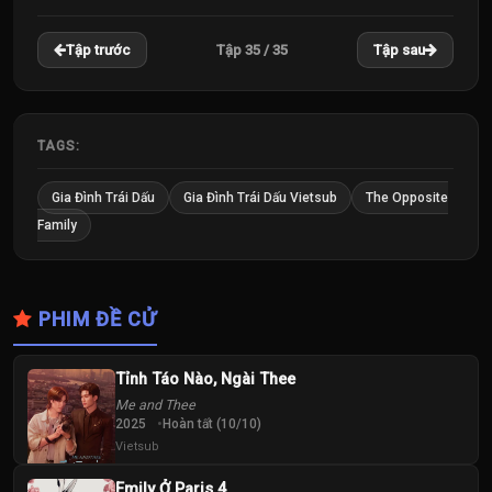
22
23
24
Tập 35 / 35
Tập trước
Tập sau
Tập
Tập
Tập
25
26
27
Tập
Tập
Tập
TAGS:
28
29
30
Gia Đình Trái Dấu
Gia Đình Trái Dấu Vietsub
The Opposite
Tập
Tập
Tập
Family
31
32
33
Tập
Tập
Tập
PHIM ĐỀ CỬ
34
35
Tập
Tập
Tỉnh Táo Nào, Ngài Thee
Me and Thee
2025
Hoàn tất (10/10)
Vietsub
Emily Ở Paris 4