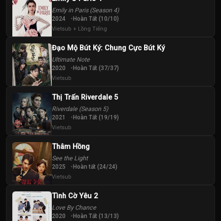
Emily in Paris (Season 4)
2024
Hoàn Tất (10/10)
Vietsub + Lồng Tiếng
Đạo Mộ Bút Ký: Chung Cực Bút Ký
Ultimate Note
2020
Hoàn Tất (37/37)
Vietsub
Thị Trấn Riverdale 5
Riverdale (Season 5)
2021
Hoàn Tất (19/19)
Vietsub
Thâm Hồng
See the Light
2025
Hoàn tất (24/24)
Vietsub
Tình Cờ Yêu 2
Love By Chance
2020
Hoàn Tất (13/13)