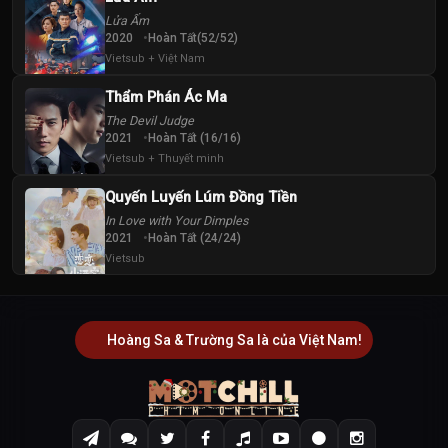
Lửa Ấm
2020
Hoàn Tất(52/52)
Vietsub + Việt Nam
Thẩm Phán Ác Ma
The Devil Judge
2021
Hoàn Tất (16/16)
Vietsub + Thuyết minh
Quyến Luyến Lúm Đồng Tiền
In Love with Your Dimples
2021
Hoàn Tất (24/24)
Vietsub
Hoàng Sa & Trường Sa là của Việt Nam!