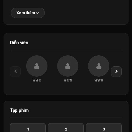
Xem thêm
Diễn viên
김금순
김준한
남명렬
박서
Tập phim
1
2
3