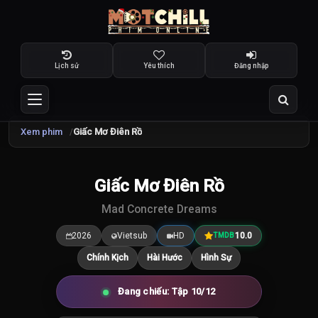
Lịch sử
Yêu thích
Đăng nhập
Xem phim
Giấc Mơ Điên Rồ
Giấc Mơ Điên Rồ
10.0
/10
Mad Concrete Dreams
2026
Vietsub
HD
10.0
TMDB
Chính Kịch
Hài Hước
Hình Sự
Đang chiếu: Tập 10/12