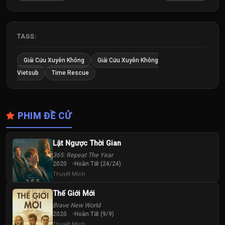
TAGS:
Giải Cứu Xuyên Không
Giải Cứu Xuyên Không
Vietsub
Time Rescue
PHIM ĐỀ CỬ
Lật Ngược Thời Gian
365: Repeat The Year
2020
Hoàn Tất (24/24)
Thuyết Minh
Thế Giới Mới
Brave New World
2020
Hoàn Tất (9/9)
Thuyết Minh