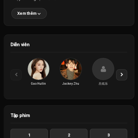
Xem thêm
Diễn viên
Gao Huilin
Jackey Zhu
吕炫乐
李欣
Tập phim
1
2
3