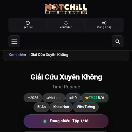
Lịch sử
Yêu thích
Đăng nhập
Xem phim
Giải Cứu Xuyên Không
Giải Cứu Xuyên Không
7.5
/10
Time Rescue
2026
Vietsub
HD
N/A
TMDB
Bí Ẩn
Khoa Học
Viễn Tưởng
Đang chiếu: Tập 1/18