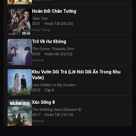
Hoán Đổi Chân Tướng
Take Two
2021
Hoàn Tất (25/25)
Lồng Tiếng
Trở Về Hư Không
The Game: Towards Zero
2020
Hoàn tất (32/32)
Vietsub
Khu Vườn Dối Trá (Lời Nói Dối Ẩn Trong Khu
Vườn)
Lies Hidden in My Garden
2023
Tập 8
Vietsub
Xác Sống 8
The Walking Dead (Season 8)
2017
Hoàn Tất (16/16)
Vietsub