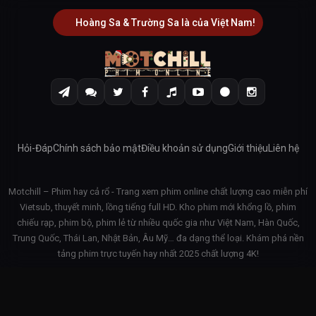
Hoàng Sa & Trường Sa là của Việt Nam!
Hỏi-Đáp
Chính sách bảo mật
Điều khoản sử dụng
Giới thiệu
Liên hệ
Motchill – Phim hay cả rổ - Trang xem phim online chất lượng cao miễn phí
Vietsub, thuyết minh, lồng tiếng full HD. Kho phim mới khổng lồ, phim
chiếu rạp, phim bộ, phim lẻ từ nhiều quốc gia như Việt Nam, Hàn Quốc,
Trung Quốc, Thái Lan, Nhật Bản, Âu Mỹ… đa dạng thể loại. Khám phá nền
tảng phim trực tuyến hay nhất 2025 chất lượng 4K!
© 2026 Motchill - v3.1.42