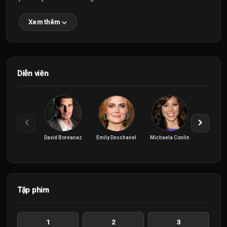
Xem thêm
Diễn viên
David Boreanaz
Emily Deschanel
Michaela Conlin
Tập phim
1
2
3