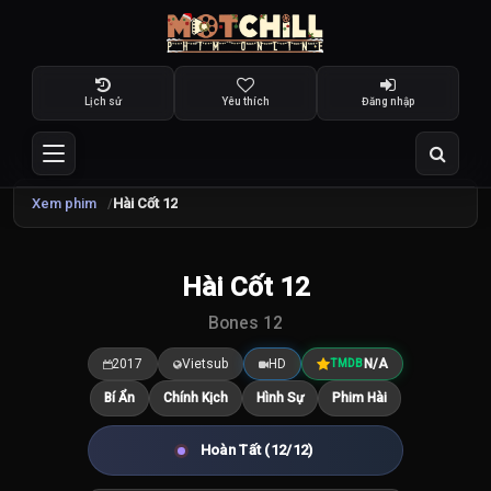
Lịch sử
Yêu thích
Đăng nhập
Xem phim
Hài Cốt 12
Hài Cốt 12
7.5
/10
Bones 12
2017
Vietsub
HD
N/A
TMDB
Bí Ẩn
Chính Kịch
Hình Sự
Phim Hài
Hoàn Tất (12/12)