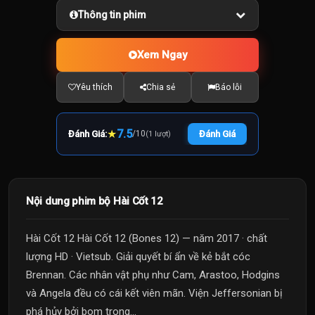
Thông tin phim
Xem Ngay
Yêu thích
Chia sẻ
Báo lỗi
★
7.5
Đánh Giá:
/
10
Đánh Giá
(1 lượt)
Nội dung phim bộ Hài Cốt 12
Hài Cốt 12 Hài Cốt 12 (Bones 12) — năm 2017 · chất
lượng HD · Vietsub. Giải quyết bí ẩn về kẻ bắt cóc
Brennan. Các nhân vật phụ như Cam, Arastoo, Hodgins
và Angela đều có cái kết viên mãn. Viện Jeffersonian bị
phá hủy bởi bom trong...