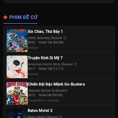
PHIM ĐỀ CỬ
Xin Chào, Thứ Bảy 1
Hello, Saturday (Season 1)
2022
Hoàn Tất (46/46)
Vietsub
Truyện Kinh Dị Mỹ 7
American Horror Story (Season 7)
2017
Hoàn Tất (11/11)
Vietsub
Chiến Đội Đặc Mệnh Go-Busters
Tokumei Sentai Go-Busters
2012
Hoàn tất (50/50)
Thuyết Minh + Vietsub
Bates Motel 2
Bates Motel (Season 2)