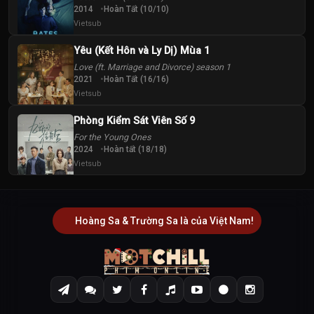
2014
Hoàn Tất (10/10)
Vietsub
Yêu (Kết Hôn và Ly Dị) Mùa 1
Love (ft. Marriage and Divorce) season 1
2021
Hoàn Tất (16/16)
Vietsub
Phòng Kiểm Sát Viên Số 9
For the Young Ones
2024
Hoàn tất (18/18)
Vietsub
Hoàng Sa & Trường Sa là của Việt Nam!