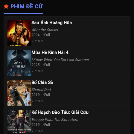
PHIM ĐỀ CỬ
Sau Ánh Hoàng Hôn
After the Sunset
2004
Full
Vietsub
Mùa Hè Kinh Hãi 4
I Know What You Did Last Summer
2025
Full
Vietsub
Bố Chia Sẻ
Shared Dad
2019
Full
Vietsub
Kế Hoạch Đào Tẩu: Giải Cứu
Escape Plan: The Extractors
2019
Full
Vietsub