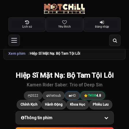
Lịch sử
Yêu thích
Đăng nhập
Xem phim
Hiệp Sĩ Mặt Nạ: Bộ Tam Tội Lỗi
TRAILER
Hiệp Sĩ Mặt Nạ: Bộ Tam Tội Lỗi
4.8
/10
Kamen Rider Saber: Trio of Deep Sin
2022
Vietsub
HD
4.8
TMDB
Chính Kịch
Hành Động
Khoa Học
Phiêu Lưu
Thông tin phim