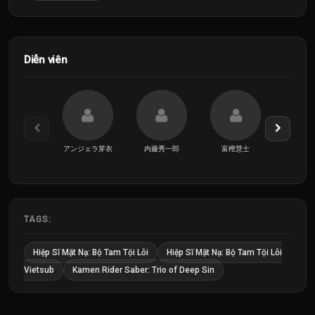
Diễn viên
アンジェラ芽衣
内藤秀一郎
富樫慧士
山口
TAGS:
Hiệp Sĩ Mặt Nạ: Bộ Tam Tội Lỗi
Hiệp Sĩ Mặt Nạ: Bộ Tam Tội Lỗi
Vietsub
Kamen Rider Saber: Trio of Deep Sin