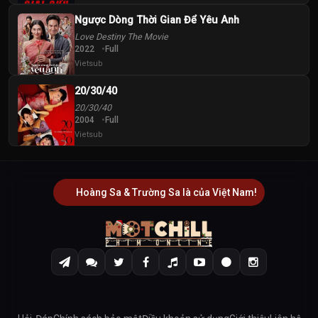
Ngược Dòng Thời Gian Để Yêu Anh
Love Destiny The Movie
2022
Full
Vietsub
20/30/40
20/30/40
2004
Full
Vietsub
Hoàng Sa & Trường Sa là của Việt Nam!