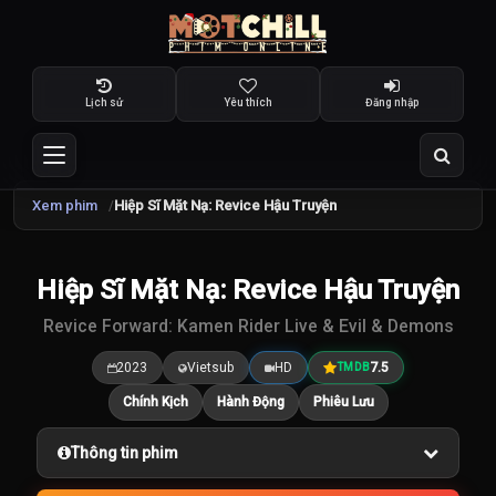
Lịch sử
Yêu thích
Đăng nhập
Xem phim
Hiệp Sĩ Mặt Nạ: Revice Hậu Truyện
Hiệp Sĩ Mặt Nạ: Revice Hậu Truyện
7.5
/10
Revice Forward: Kamen Rider Live & Evil & Demons
2023
Vietsub
HD
7.5
TMDB
Chính Kịch
Hành Động
Phiêu Lưu
Thông tin phim