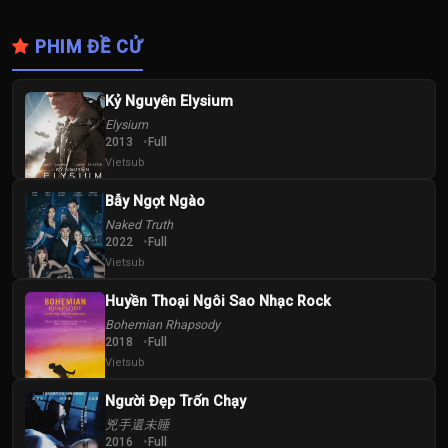
PHIM ĐỀ CỬ
Kỷ Nguyên Elysium
Elysium
2013
Full
Vietsub
Bẫy Ngọt Ngào
Naked Truth
2022
Full
Vietsub
Huyền Thoại Ngôi Sao Nhạc Rock
Bohemian Rhapsody
2018
Full
Vietsub
Người Đẹp Trốn Chạy
兇手還未睡
2016
Full