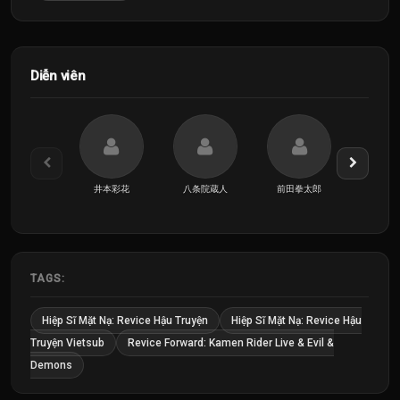
Diễn viên
井本彩花
八条院蔵人
前田拳太郎
宇治
TAGS:
Hiệp Sĩ Mặt Nạ: Revice Hậu Truyện
Hiệp Sĩ Mặt Nạ: Revice Hậu
Truyện Vietsub
Revice Forward: Kamen Rider Live & Evil &
Demons