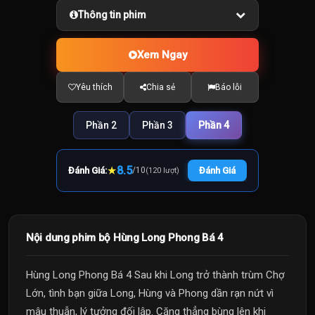
Thông tin phim
Xem Ngay
Yêu thích
Chia sẻ
Báo lỗi
Phần 2
Phần 3
Phần 4
★
8.5
Đánh Giá:
/
10
Đánh Giá
(120 lượt)
Nội dung phim bộ Hùng Long Phong Bá 4
Hùng Long Phong Bá 4 Sau khi Long trở thành trùm Chợ
Lớn, tình bạn giữa Long, Hùng và Phong dần rạn nứt vì
mâu thuẫn, lý tưởng đối lập. Căng thẳng bùng lên khi