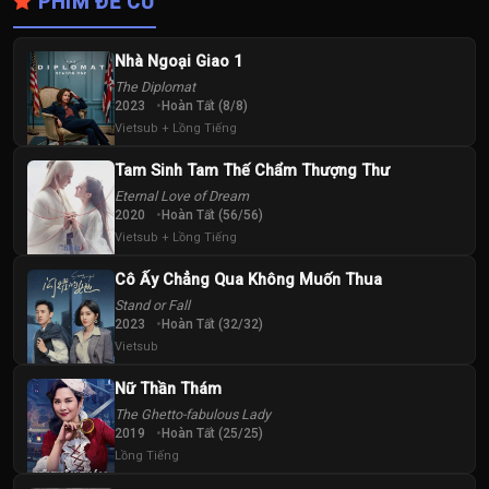
PHIM ĐỀ CỬ
Nhà Ngoại Giao 1
The Diplomat
2023
Hoàn Tất (8/8)
Vietsub + Lồng Tiếng
Tam Sinh Tam Thế Chẩm Thượng Thư
Eternal Love of Dream
2020
Hoàn Tất (56/56)
Vietsub + Lồng Tiếng
Cô Ấy Chẳng Qua Không Muốn Thua
Stand or Fall
2023
Hoàn Tất (32/32)
Vietsub
Nữ Thần Thám
The Ghetto-fabulous Lady
2019
Hoàn Tất (25/25)
Lồng Tiếng