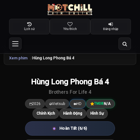
Lịch sử
Yêu thích
Đăng nhập
Xem phim
Hùng Long Phong Bá 4
TRAILER
Hùng Long Phong Bá 4
8.5
/10
Brothers For Life 4
2026
Vietsub
HD
N/A
TMDB
Chính Kịch
Hành Động
Hình Sự
Hoàn Tất (6/6)