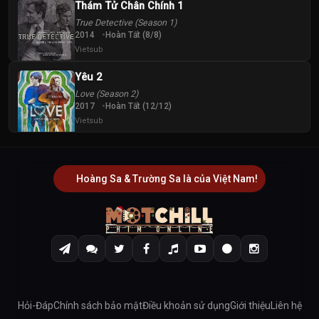
Thám Tử Chân Chính 1
True Detective (Season 1)
2014
Hoàn Tất (8/8)
Vietsub
Yêu 2
Love (Season 2)
2017
Hoàn Tất (12/12)
Vietsub
Hoàng Sa & Trường Sa là của Việt Nam!
Hỏi-Đáp
Chính sách bảo mật
Điều khoản sử dụng
Giới thiệu
Liên hệ