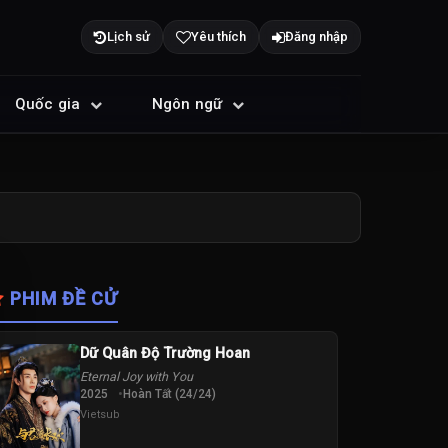
Lịch sử
Yêu thích
Đăng nhập
Quốc gia
Ngôn ngữ
PHIM ĐỀ CỬ
Dữ Quân Độ Trường Hoan
Eternal Joy with You
2025
Hoàn Tất (24/24)
Vietsub