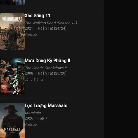
Xác Sống 11
The Walking Dead (Season 11)
2021
Hoàn Tất (24/24)
Vietsub
Mưu Dũng Kỳ Phùng II
The Gentle Crackdown II
2008
Hoàn Tất (20/20)
Lồng Tiếng
Lực Lượng Marshals
Marshals
2026
Tập 7
Vietsub