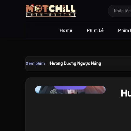
Home
Phim Lẻ
Phim 
Xem phim
Hướng Dương Ngược Nắng
TRAILER
★
Hư
7.5
/10