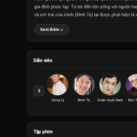
gia đình phức tạp. Từ bé đến lớn sống với người m
và em trai của mình (Đình Tú) lại được phát hiện là 
Xem thêm
Diễn viên
Công Lý
Đình Tú
Doãn Quốc Đam
Đức 
Tập phim