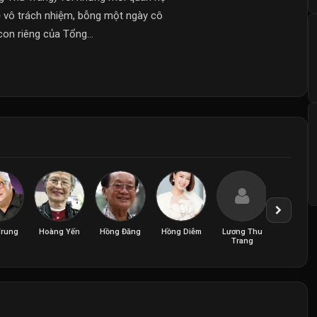
ẹ vô trách nhiệm, bỗng một ngày cô
con riêng của Tổng...
Trung
Hoàng Yến
Hồng Đăng
Hồng Diễm
Lương Thu
Mạnh Cư
Trang