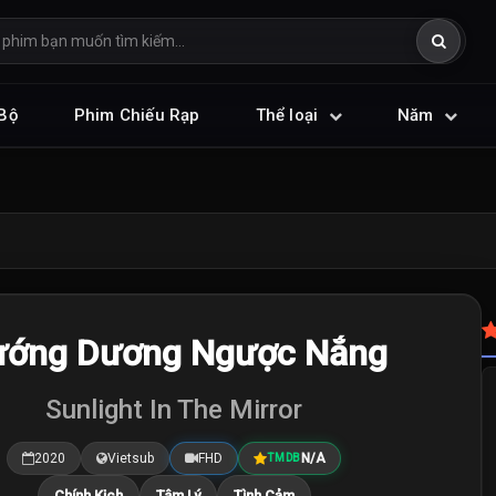
Bộ
Phim Chiếu Rạp
Thể loại
Năm
ớng Dương Ngược Nắng
Sunlight In The Mirror
2020
Vietsub
FHD
N/A
TMDB
Chính Kịch
Tâm Lý
Tình Cảm