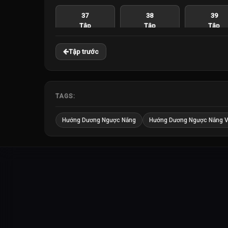
37
38
39
Tập
Tập
Tập
Tập trước
43
44
45
Tập
Tập
Tập
49
50
51
TAGS:
Tập
Tập
Tập
Hướng Dương Ngược Nắng
Hướng Dương Ngược Nắng V
55
56
57
Tập
Tập
Tập
61
62
63
Tập
Tập
Tập
67
68
69
Tập
Tập
Tập