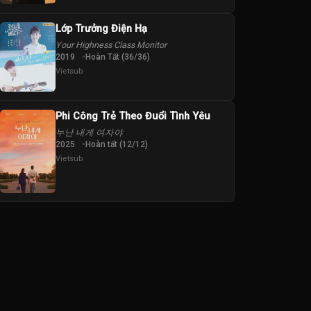
Lớp Trưởng Điện Hạ
Your Highness Class Monitor
2019
Hoàn Tất (36/36)
Vietsub
Phi Công Trẻ Theo Đuổi Tình Yêu
누난 내게 여자야
2025
Hoàn tất (12/12)
Vietsub
ờng
Minh Phương
Ngọc Tản
Nguyễn Mạnh
Nguyễn Mạnh
Nguyễn Quỳn
Cường
Hưng