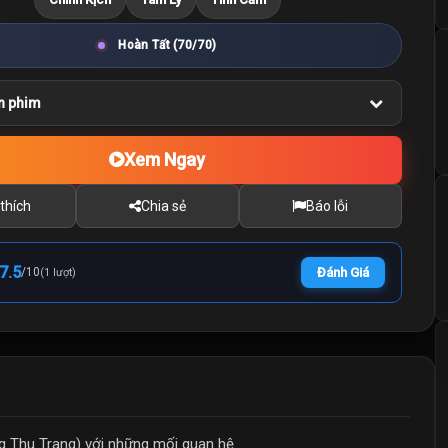
Hoàn Tất (70/70)
n phim
Xem Ngay
thích
Chia sẻ
Báo lỗi
7.5
/
10
Đánh Giá
(1 lượt)
 Thu Trang) với những mối quan hệ