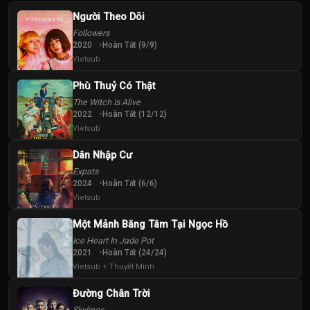
Người Theo Dõi
Followers
2020
Hoàn Tất (9/9)
Vietsub
Phù Thuỷ Có Thật
The Witch Is Alive
2022
Hoàn Tất (12/12)
Vietsub
Dân Nhập Cư
Expats
2024
Hoàn Tất (6/6)
Vietsub
Một Mảnh Băng Tâm Tại Ngọc Hồ
Ice Heart In Jade Pot
2021
Hoàn Tất (24/24)
Vietsub + Thuyết Minh
Đường Chân Trời
Skylines