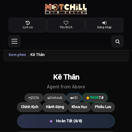
Lịch sử
Yêu thích
Đăng nhập
Xem phim
Kê Thân
TRAILER
Kê Thân
7.8
/10
Agent from Above
2026
Vietsub
HD
7.8
TMDB
Chính Kịch
Hành Động
Khoa Học
Phiêu Lưu
Hoàn Tất (8/8)