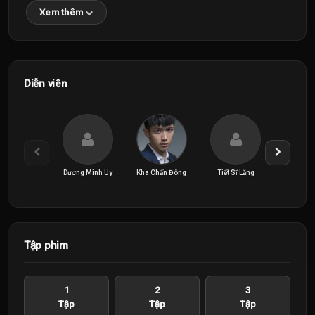
Xem thêm
Diễn viên
Dương Minh Uy
Kha Chấn Đông
Tiết Sĩ Lăng
Trần Dĩ
Tập phim
1
2
3
Tập
Tập
Tập