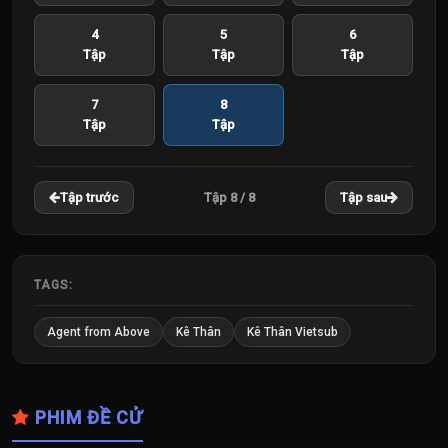
4
5
6
Tập
Tập
Tập
7
8
Tập
Tập
Tập 8 / 8
Tập trước
Tập sau
TAGS:
Agent from Above
Kê Thân
Kê Thân Vietsub
PHIM ĐỀ CỬ