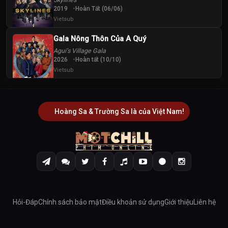
2019
Hoàn Tất (06/06)
Vietsub
Gala Nông Thôn Của A Quý
Agui’s Village Gala
2026
Hoàn tất (10/10)
Vietsub
Hoàng Sa & Trường Sa là của Việt Nam!
Hỏi-Đáp
Chính sách bảo mật
Điều khoản sử dụng
Giới thiệu
Liên hệ