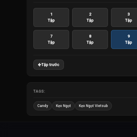
1
2
3
Tập
Tập
Tập
7
8
9
Tập
Tập
Tập
Tập trước
TAGS:
Candy
Kẹo Ngọt
Kẹo Ngọt Vietsub