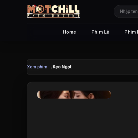
Home
Phim Lẻ
Phim 
Xem phim
Kẹo Ngọt
★
7.5
/10