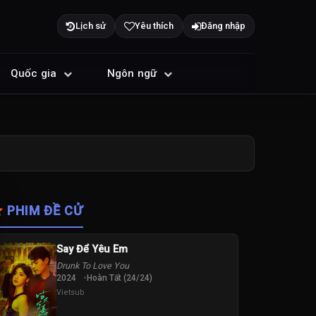
Lịch sử
Yêu thích
Đăng nhập
Quốc gia
Ngôn ngữ
PHIM ĐỀ CỬ
Say Để Yêu Em
Drunk To Love You
2024
Hoàn Tất (24/24)
Vietsub