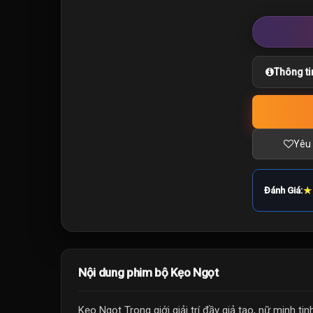
Thông ti
Yêu 
★
Đánh Giá:
Nội dung phim bộ Kẹo Ngọt
Kẹo Ngọt Trong giới giải trí đầy giả tạo, nữ minh t