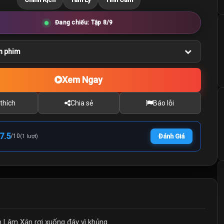
Đang chiếu: Tập 8/9
n phim
Xem Ngay
thích
Chia sẻ
Báo lỗi
7.5
/
10
Đánh Giá
(1 lượt)
inh Lâm Xán rơi xuống đáy vì khủng