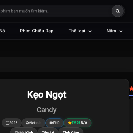
Bộ
Phim Chiếu Rạp
Thể loại
Năm
Kẹo Ngọt
Candy
2026
Vietsub
FHD
N/A
TMDB
Chính Kịch
Tâm Lý
Tình Cảm