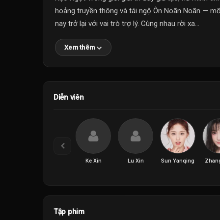
hoảng truyền thông và tái ngộ Ôn Noãn Noãn — mối 
nay trở lại với vai trò trợ lý. Cùng nhau rời xa...
Xem thêm
Diễn viên
Ke Xin
Lu Xin
Sun Yanqing
Zhang
Tập phim