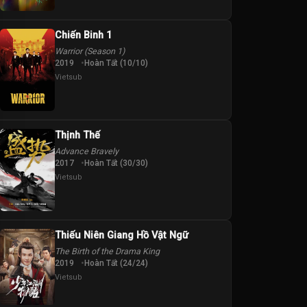
Chiến Binh 1
Warrior (Season 1)
2019
Hoàn Tất (10/10)
Vietsub
Thịnh Thế
Advance Bravely
2017
Hoàn Tất (30/30)
Vietsub
Thiếu Niên Giang Hồ Vật Ngữ
The Birth of the Drama King
2019
Hoàn Tất (24/24)
Vietsub