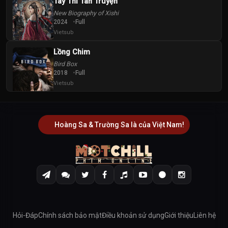
Tây Thi Tân Truyện
New Biography of Xishi
2024
Full
Vietsub
Lồng Chim
Bird Box
2018
Full
Vietsub
Hoàng Sa & Trường Sa là của Việt Nam!
Hỏi-Đáp
Chính sách bảo mật
Điều khoản sử dụng
Giới thiệu
Liên hệ