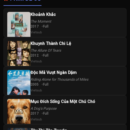
Khoảnh Khắc
The Moment
2017
Full
Vietsub
Khuynh Thành Chi Lệ
The Allure Of Tears
2012
Full
Vietsub
Độc Mã Vượt Ngàn Dặm
Riding Alone for Thousands of Miles
2005
Full
Vietsub
Mục Đích Sống Của Một Chú Chó
A Dog's Purpose
2017
Full
Vietsub