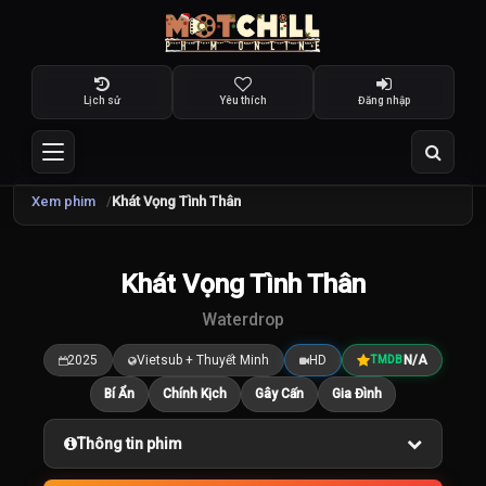
Lịch sử
Yêu thích
Đăng nhập
Xem phim
Khát Vọng Tình Thân
Khát Vọng Tình Thân
7.5
/10
Waterdrop
2025
Vietsub + Thuyết Minh
HD
N/A
TMDB
Bí Ẩn
Chính Kịch
Gây Cấn
Gia Đình
Thông tin phim