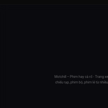
Motchill – Phim hay cả rổ - Trang x
chiếu rạp, phim bộ, phim lẻ từ nhi