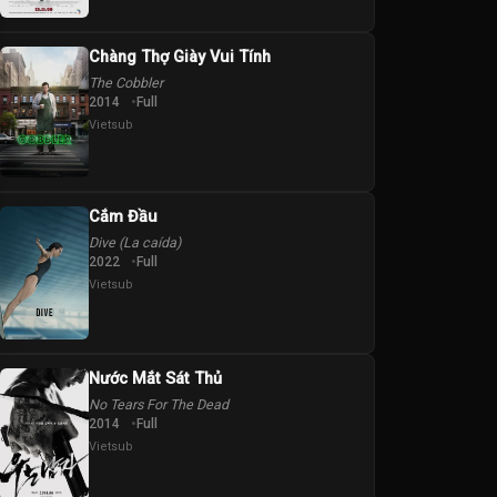
Chàng Thợ Giày Vui Tính
The Cobbler
2014
Full
Vietsub
Cắm Đầu
Dive (La caída)
2022
Full
Vietsub
Nước Mắt Sát Thủ
No Tears For The Dead
2014
Full
Vietsub