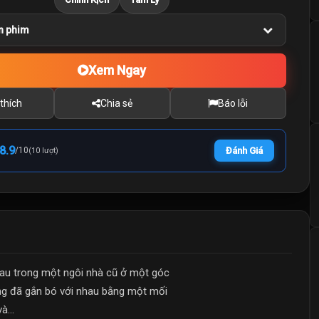
n phim
Xem Ngay
thích
Chia sẻ
Báo lỗi
8.9
/
10
Đánh Giá
(10 lượt)
hau trong một ngôi nhà cũ ở một góc
ng đã gắn bó với nhau bằng một mối
...