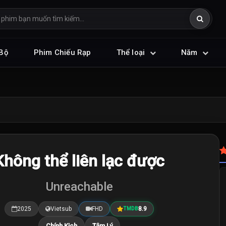
Bộ
Phim Chiếu Rạp
Thể loại
Năm
Không thể liên lạc được
Unreachable
2025
Vietsub
FHD
8.9
TMDB
Chính Kịch
Tâm Lý