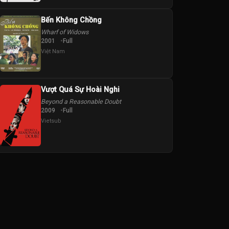
Bến Không Chồng
Wharf of Widows
2001
Full
Việt Nam
Vượt Quá Sự Hoài Nghi
Beyond a Reasonable Doubt
2009
Full
Vietsub
suda
Ryusei
Suzu Hirose
Tomorowo
Toshihito
Yuno Ota
Yokohama
Taguchi
Kokubo