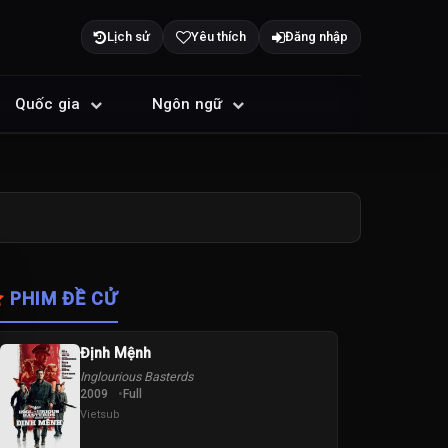
Lịch sử
Yêu thích
Đăng nhập
Quốc gia
Ngôn ngữ
PHIM ĐỀ CỬ
Định Mệnh
Inglourious Basterds
2009
Full
Vietsub