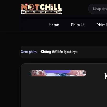
Home
Phim Lẻ
Phim 
Xem phim
Không thể liên lạc được
TRAILER
★
8.9
/10