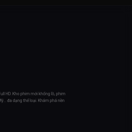
full HD. Kho phim mới khổng lồ, phim
 Mỹ… đa dạng thể loại. Khám phá nền