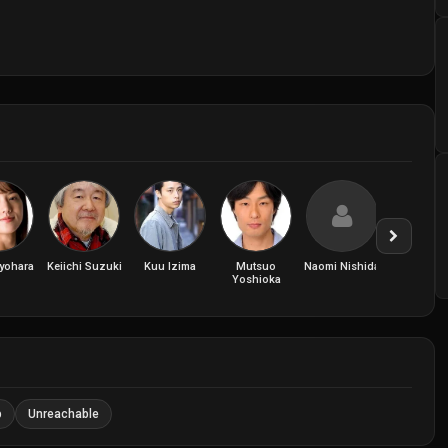
iyohara
Keiichi Suzuki
Kuu Izima
Mutsuo
Naomi Nishida
Ryuhei Mat
Yoshioka
b
Unreachable