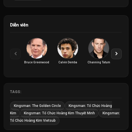
Diễn viên
Bruce Greenwood
Calvin Demba
Channing Tatum
Colin F
TAGS:
Kingsman: The Golden Circle
Kingsman: Tổ Chức Hoàng
Kim
Kingsman: Tổ Chức Hoàng Kim Thuyết Minh
Kingsman:
Tổ Chức Hoàng Kim Vietsub