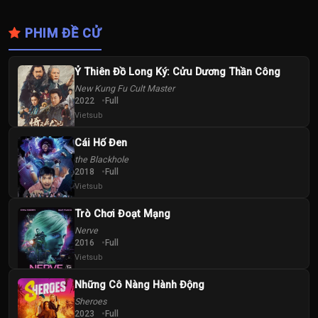
PHIM ĐỀ CỬ
Ỷ Thiên Đồ Long Ký: Cửu Dương Thần Công
New Kung Fu Cult Master
2022
Full
Vietsub
Cái Hố Đen
the Blackhole
2018
Full
Vietsub
Trò Chơi Đoạt Mạng
Nerve
2016
Full
Vietsub
Những Cô Nàng Hành Động
Sheroes
2023
Full