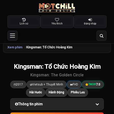
Lịch sử
Yêu thích
Đăng nhập
Xem phim
Kingsman: Tổ Chức Hoàng Kim
TRAILER
Kingsman: Tổ Chức Hoàng Kim
10.0
/10
Kingsman: The Golden Circle
2017
Vietsub + Thuyết Minh
FHD
7.0
TMDB
Hài Hước
Hành Động
Phiêu Lưu
Thông tin phim