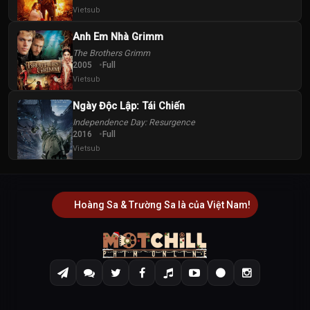
Vietsub
Anh Em Nhà Grimm
The Brothers Grimm
2005
Full
Vietsub
Ngày Độc Lập: Tái Chiến
Independence Day: Resurgence
2016
Full
Vietsub
Hoàng Sa & Trường Sa là của Việt Nam!