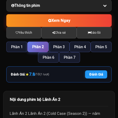
Thông tin phim
Xem Ngay
Yêu thích
Chia sẻ
Báo lỗi
Phần 1
Phần 2
Phần 3
Phần 4
Phần 5
Phần 6
Phần 7
★
7.8
Đánh Giá:
/
10
Đánh Giá
(1 lượt)
Nội dung phim bộ Lãnh Án 2
Lãnh Án 2 Lãnh Án 2 (Cold Case (Season 2)) — năm