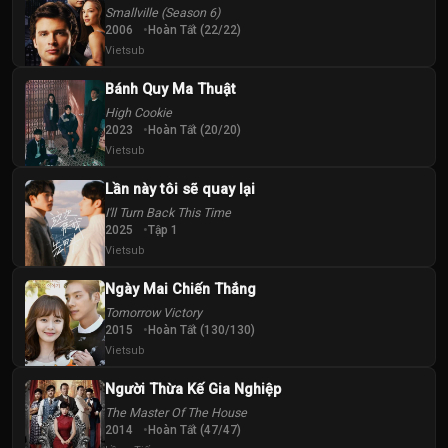
Smallville (Season 6)
2006
Hoàn Tất (22/22)
Vietsub
Bánh Quy Ma Thuật
High Cookie
2023
Hoàn Tất (20/20)
Vietsub
Lần này tôi sẽ quay lại
I'll Turn Back This Time
2025
Tập 1
Vietsub
Ngày Mai Chiến Thắng
Tomorrow Victory
2015
Hoàn Tất (130/130)
Vietsub
Người Thừa Kế Gia Nghiệp
The Master Of The House
2014
Hoàn Tất (47/47)