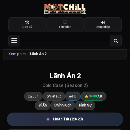
Lịch sử
Yêu thích
Đăng nhập
Xem phim
Lãnh Án 2
Lãnh Án 2
7.8
/10
Cold Case (Season 2)
2004
Vietsub
HD
7.8
TMDB
Bí Ẩn
Chính Kịch
Hình Sự
Hoàn Tất (23/23)