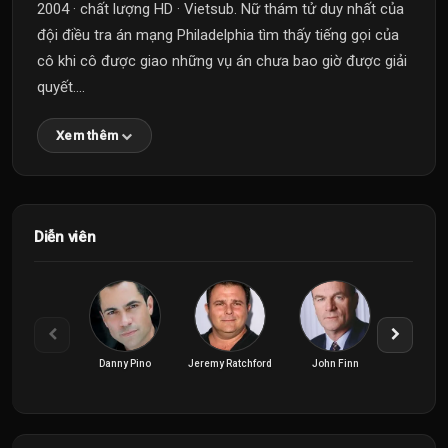
2004 · chất lượng HD · Vietsub. Nữ thám tử duy nhất của
đội điều tra án mạng Philadelphia tìm thấy tiếng gọi của
cô khi cô được giao những vụ án chưa bao giờ được giải
quyết....
Xem thêm
Diễn viên
Danny Pino
Jeremy Ratchford
John Finn
Kathryn 