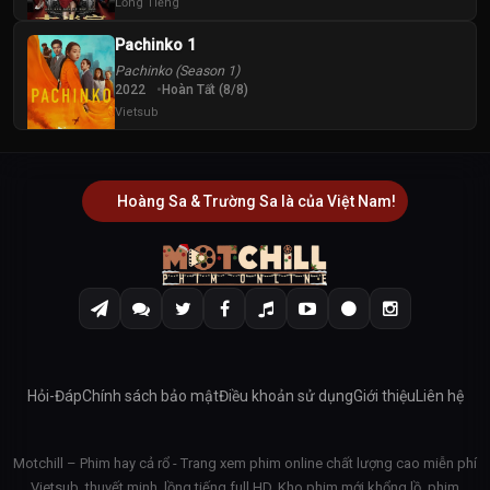
Lồng Tiếng
Pachinko 1
Pachinko (Season 1)
2022
Hoàn Tất (8/8)
Vietsub
Hoàng Sa & Trường Sa là của Việt Nam!
Hỏi-Đáp
Chính sách bảo mật
Điều khoản sử dụng
Giới thiệu
Liên hệ
Motchill – Phim hay cả rổ - Trang xem phim online chất lượng cao miễn phí
Vietsub, thuyết minh, lồng tiếng full HD. Kho phim mới khổng lồ, phim