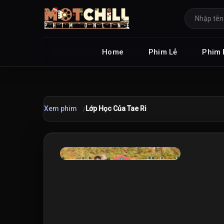
Home
Phim Lẻ
Phim 
Xem phim
Lớp Học Của Tae Ri
★
7.5
/10