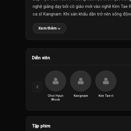
nghệ giảng dạy bởi cô giáo mới vào nghề Kim Tae 
ca sĩ Kangnam. Khi sân khấu dần trở nên sống động
Xem thêm
Diễn viên
Choi Hyun
Kangnam
Kim Tae-ri
Wook
Tập phim