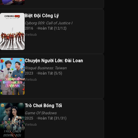
Biệt Đội Công Lý
Cyborg 009: Call of Justice I
2016
Hoàn Tất (12/12)
Vietsub
Chuyện Người Lớn: Đài Loan
Risqué Business: Taiwan
2023
Hoàn Tất (5/5)
Vietsub
Trò Chơi Bóng Tối
Game Of Shadows
2025
Hoàn Tất (31/31)
Vietsub