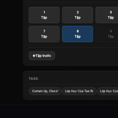
1
2
3
Tập
Tập
Tập
7
8
9
Tập
Tập
Tập
Tập trước
TAGS:
Curtain Up, Class!
Lớp Học Của Tae Ri
Lớp Học Của