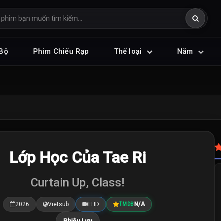
Bộ
Phim Chiếu Rạp
Thể loại
Năm
Lớp Học Của Tae Ri
Curtain Up, Class!
2026
Vietsub
FHD
N/A
TMDB
Phiêu Lưu