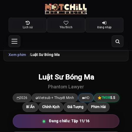
Lịch sử
Yêu thích
Đăng nhập
Xem phim
Luật Sư Bóng Ma
TRAILER
Luật Sư Bóng Ma
10.0
/10
Phantom Lawyer
2026
Vietsub + Thuyết Minh
HD
5.5
TMDB
Bí Ẩn
Chính Kịch
Giả Tượng
Phim Hài
Đang chiếu: Tập 11/16