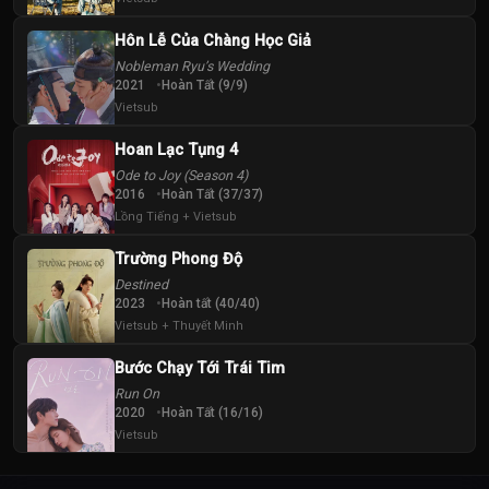
Hôn Lễ Của Chàng Học Giả
Nobleman Ryu’s Wedding
2021
Hoàn Tất (9/9)
Vietsub
Hoan Lạc Tụng 4
Ode to Joy (Season 4)
2016
Hoàn Tất (37/37)
Lồng Tiếng + Vietsub
Trường Phong Độ
Destined
2023
Hoàn tất (40/40)
Vietsub + Thuyết Minh
Bước Chạy Tới Trái Tim
Run On
2020
Hoàn Tất (16/16)
Vietsub