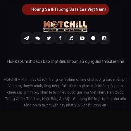
Hoàng Sa & Trường Sa là của Việt Nam!
Hỏi-Đáp
Chính sách bảo mật
Điều khoản sử dụng
Giới thiệu
Liên hệ
Motchill – Phim hay cả rổ - Trang xem phim online chất lượng cao miễn phí
Vietsub, thuyết minh, lồng tiếng full HD. Kho phim mới khổng lồ, phim
chiếu rạp, phim bộ, phim lẻ từ nhiều quốc gia như Việt Nam, Hàn Quốc,
Trung Quốc, Thái Lan, Nhật Bản, Âu Mỹ… đa dạng thể loại. Khám phá nền
tảng phim trực tuyến hay nhất 2025 chất lượng 4K!
© 2026 Motchill - v3.1.42