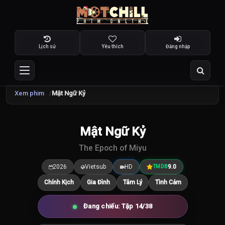
Lịch sử
Yêu thích
Đăng nhập
Xem phim
Mật Ngữ Kỷ
TRAILER
Mật Ngữ Kỷ
9.0
/10
The Epoch of Miyu
2026
Vietsub
HD
9.0
TMDB
Chính Kịch
Gia Đình
Tâm Lý
Tình Cảm
Đang chiếu: Tập 14/38