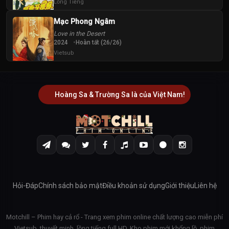
Lồng Tiếng
Mạc Phong Ngâm
Love in the Desert
2024
Hoàn tất (26/26)
Vietsub
Hoàng Sa & Trường Sa là của Việt Nam!
Hỏi-Đáp
Chính sách bảo mật
Điều khoản sử dụng
Giới thiệu
Liên hệ
Motchill – Phim hay cả rổ - Trang xem phim online chất lượng cao miễn phí
Vietsub, thuyết minh, lồng tiếng full HD. Kho phim mới khổng lồ, phim