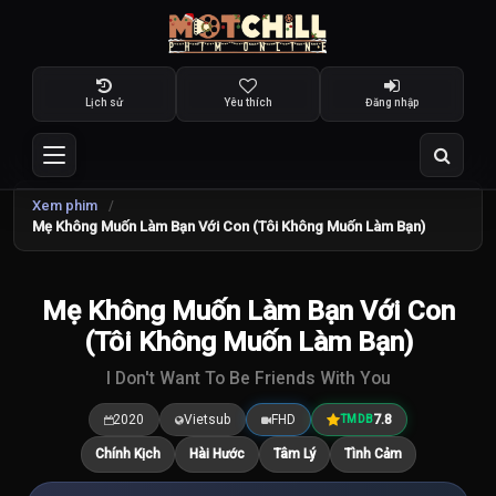
Lịch sử
Yêu thích
Đăng nhập
Xem phim
Mẹ Không Muốn Làm Bạn Với Con (Tôi Không Muốn Làm Bạn)
TRAILER
Mẹ Không Muốn Làm Bạn Với Con
7.8
/10
(Tôi Không Muốn Làm Bạn)
I Don't Want To Be Friends With You
2020
Vietsub
FHD
7.8
TMDB
Chính Kịch
Hài Hước
Tâm Lý
Tình Cảm