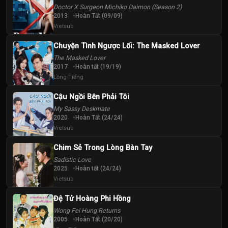
Doctor X Surgeon Michiko Daimon (Season 2)
2013
Hoàn Tất (09/09)
Vietsub
Chuyện Tình Ngược Lối: The Masked Lover
The Masked Lover
2017
Hoàn tất (19/19)
Lồng Tiếng
Cậu Ngồi Bên Phải Tôi
My Sassy Deskmate
2020
Hoàn Tất (24/24)
Vietsub
Chim Sẻ Trong Lòng Bàn Tay
Sadistic Love
2025
Hoàn tất (24/24)
Vietsub
Đệ Tử Hoàng Phi Hồng
Wong Fei Hung Returns
2005
Hoàn Tất (20/20)